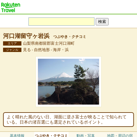
河口湖留守ヶ岩浜
つぶやき・クチコミ
山梨県南都留郡富士河口湖町
エリア
見る - 自然地形 - 海岸・浜
ジャンル
よく晴れた風のない日、湖面に逆さ富士が映ることで知られて
いる。日本の渚百選にも選定されているポイント。
基本情報
つぶやき・クチコミ
動画・写真
地図・周辺の宿