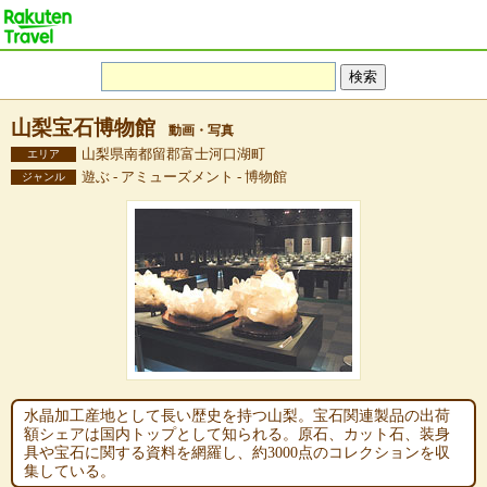
山梨宝石博物館
動画・写真
山梨県南都留郡富士河口湖町
エリア
遊ぶ - アミューズメント - 博物館
ジャンル
水晶加工産地として長い歴史を持つ山梨。宝石関連製品の出荷
額シェアは国内トップとして知られる。原石、カット石、装身
具や宝石に関する資料を網羅し、約3000点のコレクションを収
集している。