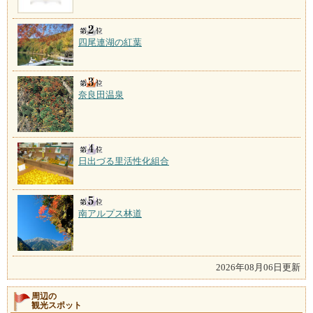
四尾連湖の紅葉
奈良田温泉
日出づる里活性化組合
南アルプス林道
2026年08月06日更新
周辺の
観光スポット