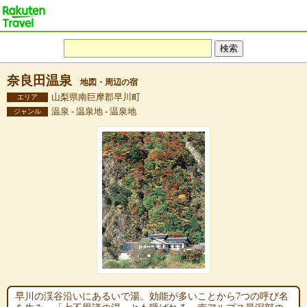
奈良田温泉
地図・周辺の宿
山梨県南巨摩郡早川町
エリア
温泉 - 温泉地 - 温泉地
ジャンル
早川の渓谷沿いにあるいで湯。効能が多いことから7つの呼び名