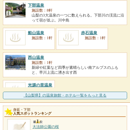
下部温泉
施設数：8軒
山梨の3大温泉の一つに数えられる。下部川の渓流に沿
って宿が並ぶ。川中島
船山温泉
赤石温泉
施設数：1軒
施設数：1軒
西山温泉
施設数：1軒
新緑や紅葉など四季が素晴らしい南アルプスのふも
と、早川上流に湧き出す西
光源の里温泉
施設数：1軒
【山梨県】の温泉旅館・ホテル一覧をもっと見る
身延・下部
人気スポットランキング
大法師公園の桜