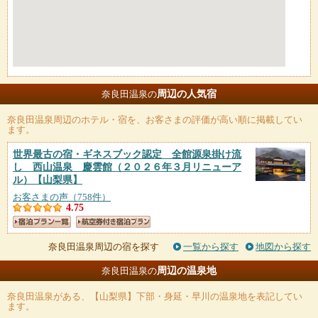
周辺の人気宿
奈良田温泉の
奈良田温泉
周辺のホテル・宿を、お客さまの評価が高い順に掲載してい
ます。
世界最古の宿・ギネスブック認定 全館源泉掛け流
し 西山温泉 慶雲館（２０２６年３月リニューア
ル）
【山梨県】
お客さまの声（758件）
4.75
奈良田温泉周辺の宿を探す
一覧から探す
地図から探す
周辺の温泉地
奈良田温泉の
奈良田温泉
がある、【山梨県】下部・身延・早川の温泉地を表記してい
ます。