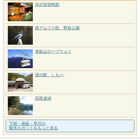
赤沢宿資料館
南アルプス邑 野鳥公園
身延山ロープウェイ
道の駅 しもべ
四尾連湖
下部・身延・早川の
観光スポットをもっと見る