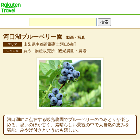
河口湖ブルーベリー園
動画・写真
山梨県南都留郡富士河口湖町
エリア
買う - 物産販売所 - 観光農園・農場
ジャンル
河口湖畔に点在する観光農園でブルーベリーのつみとりが楽し
める。思いのほか甘く、素晴らしい景観の中で大自然の恵みを
堪能。みやげ付きというのも嬉しい。