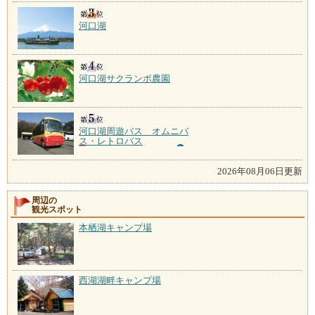
河口湖
河口湖サクランボ農園
河口湖周遊バス オムニバ
ス・レトロバス
2026年08月06日更新
周辺の
観光スポット
本栖湖キャンプ場
西湖湖畔キャンプ場