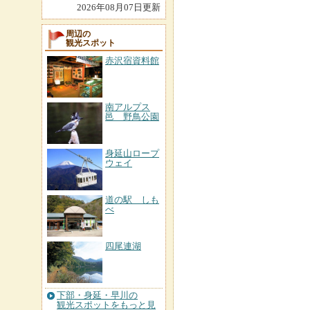
2026年08月07日更新
周辺の
観光スポット
赤沢宿資料館
南アルプス
邑 野鳥公園
身延山ロープ
ウェイ
道の駅 しも
べ
四尾連湖
下部・身延・早川の
観光スポットをもっと見