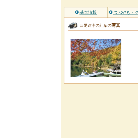
基本情報
つぶやき・
写真
四尾連湖の紅葉の