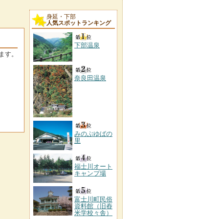
身延・下部
人気スポットランキング
下部温泉
ます。
奈良田温泉
みのぶゆばの
里
福士川オート
キャンプ場
富士川町民俗
資料館（旧舂
米学校々舎）