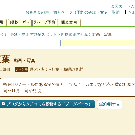
楽天カード入
お客さまの声
個人ページ（予約の確認・変更・取消）
ヘ
下部・身延・早川の観光スポット
>
四尾連湖の紅葉
>
動画・写真
紅葉
動画・写真
三郷町
遊ぶ - 歩く - 紅葉・新緑の名所
ジャンル
標高800メートルにある湖の青と、もみじ、カエデなど赤・黄の紅葉
旬～11月上旬が見頃。
ブログからクチコミを投稿する（ブログパーツ）
印刷する