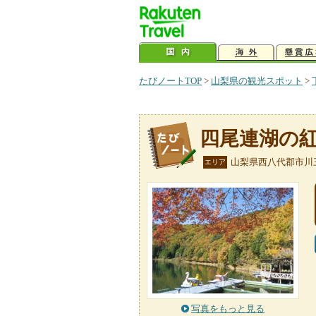
たびノートTOP
>
山梨県の観光スポット
>
四尾連湖の
山梨県西八代郡市川
エリア
写真をもっと見る