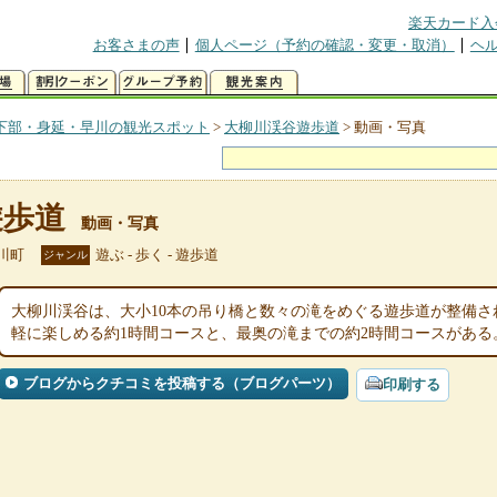
楽天カード入
お客さまの声
個人ページ（予約の確認・変更・取消）
ヘ
下部・身延・早川の観光スポット
>
大柳川渓谷遊歩道
>
動画・写真
遊歩道
動画・写真
川町
遊ぶ - 歩く - 遊歩道
ジャンル
大柳川渓谷は、大小10本の吊り橋と数々の滝をめぐる遊歩道が整備
軽に楽しめる約1時間コースと、最奥の滝までの約2時間コースがある
ブログからクチコミを投稿する（ブログパーツ）
印刷する