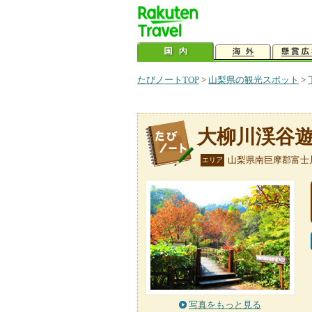
たびノートTOP
>
山梨県の観光スポット
>
大柳川渓谷
山梨県南巨摩郡富士
エリア
写真をもっと見る