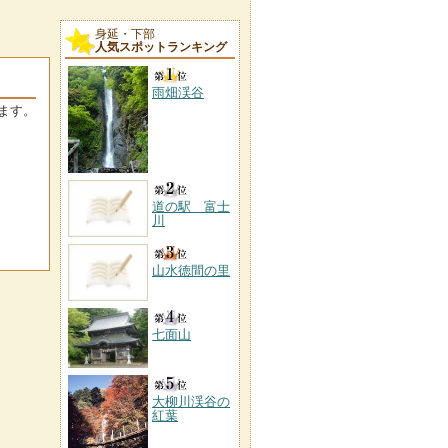
身延・下部
人気スポットランキング
雨畑渓谷
ます。
道の駅 富士
川
山水徳間の里
七面山
大柳川渓谷の
紅葉