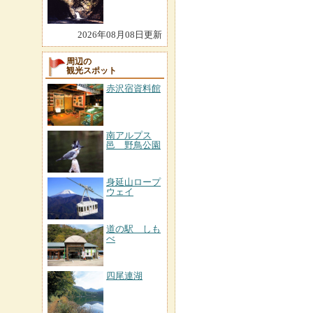
2026年08月08日更新
周辺の
観光スポット
赤沢宿資料館
南アルプス
邑 野鳥公園
身延山ロープ
ウェイ
道の駅 しも
べ
四尾連湖