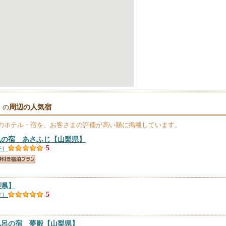
周辺の人気宿
」の
のホテル・宿を、お客さまの評価が高い順に掲載しています。
風の宿 あさふじ
【山梨県】
件）
5
梨県】
件）
5
風呂の宿 夢殿
【山梨県】