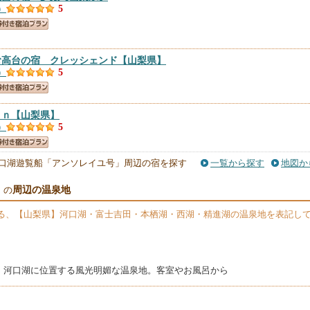
）
5
む高台の宿 クレッシェンド
【山梨県】
）
5
ａｎ
【山梨県】
）
5
口湖遊覧船「アンソレイユ号」周辺の宿を探す
一覧から探す
地図か
ｅｌ ｏｔｔｏ
【山梨県】
）
5
周辺の温泉地
」の
る、【山梨県】河口湖・富士吉田・本栖湖・西湖・精進湖の温泉地を表記し
ユ
【山梨県】
）
5
ｓｔｅｌ Ｍｉｃｈａｅｌ’ｓ
【山梨県】
、河口湖に位置する風光明媚な温泉地。客室やお風呂から
）
5