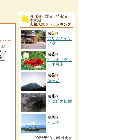
河口湖・西湖・精進湖・
本栖湖
人気スポットランキング
観岳園キャン
プ場
。
(駅
い)
河口湖サクラ
ンボ農園
竜ヶ岳
船津胎内樹型
河口湖
2026年08月09日更新