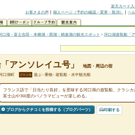
楽天カード入
お客さまの声
個人ページ（予約の確認・変更・取消）
ヘ
河口湖・富士吉田・本栖湖・西湖・精進湖の観光スポット
>
河口湖遊覧船「
船「アンソレイユ号」
地図・周辺の宿
河口湖町
遊ぶ - 乗物 - 遊覧船・水中観光船
ジャンル
フランス語で「日当たり良好」を意味する河口湖の遊覧船。クラシカ
富士山や360度のパノラマビューが楽しめる。
ブログからクチコミを投稿する（ブログパーツ）
印刷する