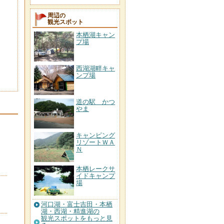
周辺の
観光スポット
本栖湖キャン
プ場
西湖湖畔キャ
ンプ場
道の駅 かつ
やま
キャンピング
リゾートＷＡ
Ｎ
本栖レークサ
イドキャンプ
場
河口湖・富士吉田・本栖
湖・西湖・精進湖の
観光スポットをもっと見