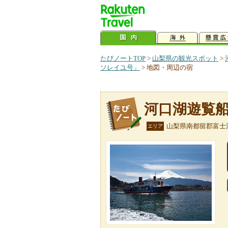
たびノートTOP
>
山梨県の観光スポット
>
ソレイユ号」
>
地図・周辺の宿
河口湖遊覧
山梨県南都留郡富士
エリア