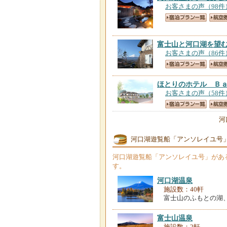
お客さまの声（98件
富士山と河口湖を望
お客さまの声（86件
ほとりのホテル Ｂ
お客さまの声（58件
河
ＡＬＢＥＲＧＯ ｄ
お客さまの声（57件
河口湖遊覧船「アンソレイユ号
河口湖遊覧船「アンソレイユ号」
があ
ヴィラ アンソレイ
す。
お客さまの声（55件
河口湖温泉
施設数：40軒
Ｍｔ．Ｆｕｊｉ Ｈｏ
富士山のふもとの湖
お客さまの声（45件
富士山温泉
施設数：2軒