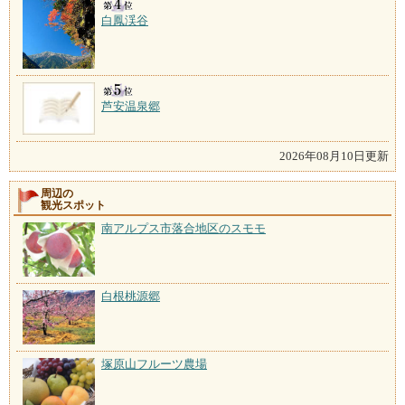
白鳳渓谷
芦安温泉郷
2026年08月10日更新
周辺の
観光スポット
南アルプス市落合地区のスモモ
白根桃源郷
塚原山フルーツ農場