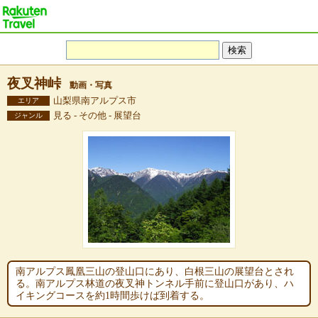
夜叉神峠
動画・写真
山梨県南アルプス市
エリア
見る - その他 - 展望台
ジャンル
南アルプス鳳凰三山の登山口にあり、白根三山の展望台とされ
る。南アルプス林道の夜叉神トンネル手前に登山口があり、ハ
イキングコースを約1時間歩けば到着する。