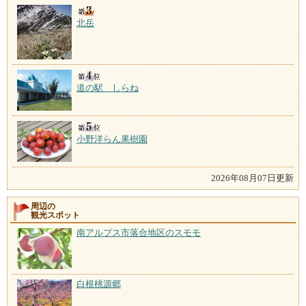
北岳
道の駅 しらね
小野洋らん果樹園
2026年08月07日更新
周辺の
観光スポット
南アルプス市落合地区のスモモ
白根桃源郷