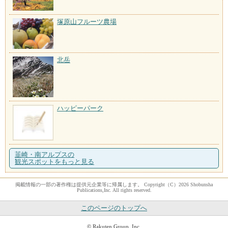
塚原山フルーツ農場
北岳
ハッピーパーク
韮崎・南アルプスの
観光スポットをもっと見る
掲載情報の一部の著作権は提供元企業等に帰属します。 Copyright（C）2026 Shobunsha
Publications,Inc. All rights reserved.
このページのトップへ
© Rakuten Group, Inc.