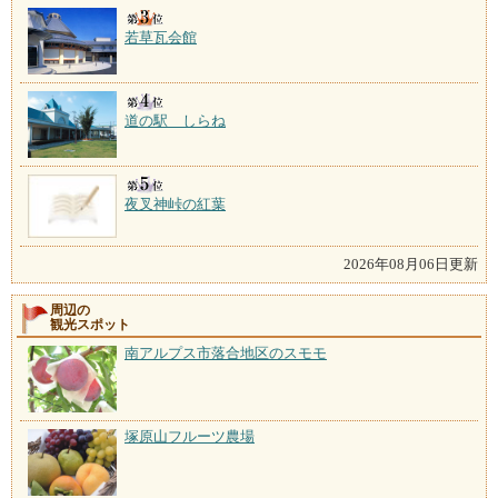
若草瓦会館
道の駅 しらね
夜叉神峠の紅葉
2026年08月06日更新
周辺の
観光スポット
南アルプス市落合地区のスモモ
塚原山フルーツ農場