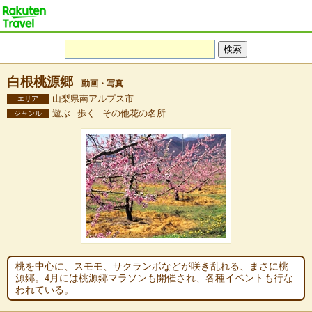
白根桃源郷
動画・写真
山梨県南アルプス市
エリア
遊ぶ - 歩く - その他花の名所
ジャンル
桃を中心に、スモモ、サクランボなどが咲き乱れる、まさに桃
源郷。4月には桃源郷マラソンも開催され、各種イベントも行な
われている。