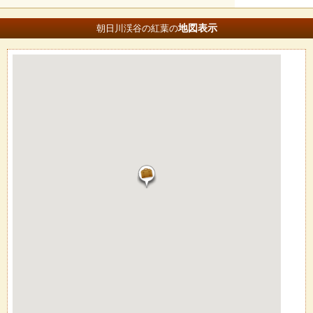
地図
表示
朝日川渓谷の紅葉の