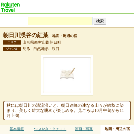
朝日川渓谷の紅葉
地図・周辺の宿
山形県西村山郡朝日町
エリア
見る - 自然地形 - 渓谷
ジャンル
秋には朝日川の清流沿いと、朝日連峰の連なる山々が錦秋に染
まり、美しく雄大な眺めが楽しめる。見ごろは10月中旬から11
月上旬。
基本情報
つぶやき・クチコミ
動画・写真
地図・周辺の宿