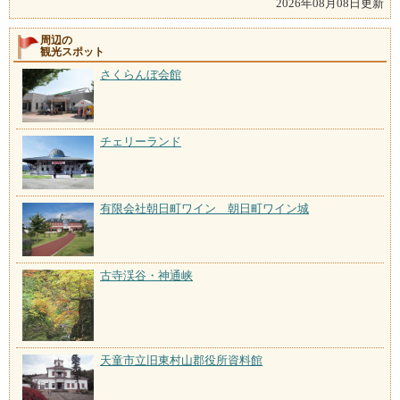
2026年08月08日更新
周辺の
観光スポット
さくらんぼ会館
チェリーランド
有限会社朝日町ワイン 朝日町ワイン城
古寺渓谷・神通峡
天童市立旧東村山郡役所資料館