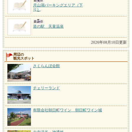
月山湖パーキングエリア（下
り）
道の駅 天童温泉
2026年08月10日更新
周辺の
観光スポット
さくらんぼ会館
チェリーランド
有限会社朝日町ワイン 朝日町ワイン城