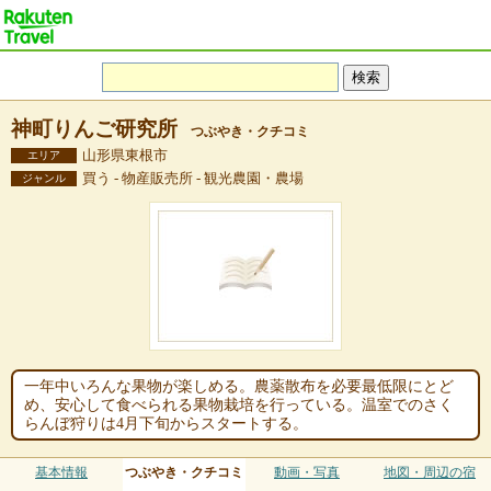
神町りんご研究所
つぶやき・クチコミ
山形県東根市
エリア
買う - 物産販売所 - 観光農園・農場
ジャンル
一年中いろんな果物が楽しめる。農薬散布を必要最低限にとど
め、安心して食べられる果物栽培を行っている。温室でのさく
らんぼ狩りは4月下旬からスタートする。
基本情報
つぶやき・クチコミ
動画・写真
地図・周辺の宿