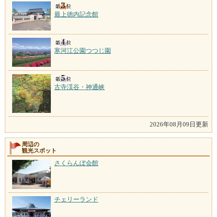
最上徳内記念館
寒河江公園つつじ園
古寺渓谷・神通峡
2026年08月09日更新
周辺の
観光スポット
さくらんぼ会館
チェリーランド