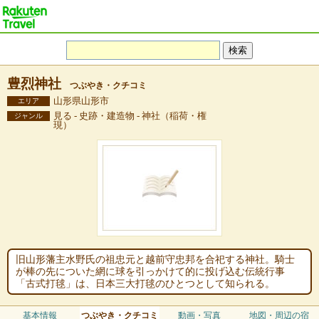
豊烈神社
つぶやき・クチコミ
山形県山形市
エリア
見る - 史跡・建造物 - 神社（稲荷・権
ジャンル
現）
旧山形藩主水野氏の祖忠元と越前守忠邦を合祀する神社。騎士
が棒の先についた網に球を引っかけて的に投げ込む伝統行事
「古式打毬」は、日本三大打毬のひとつとして知られる。
基本情報
つぶやき・クチコミ
動画・写真
地図・周辺の宿