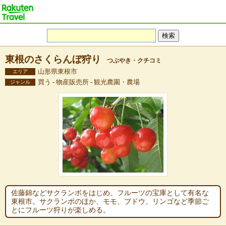
東根のさくらんぼ狩り
つぶやき・クチコミ
山形県東根市
エリア
買う - 物産販売所 - 観光農園・農場
ジャンル
佐藤錦などサクランボをはじめ、フルーツの宝庫として有名な
東根市。サクランボのほか、モモ、ブドウ、リンゴなど季節ご
とにフルーツ狩りが楽しめる。