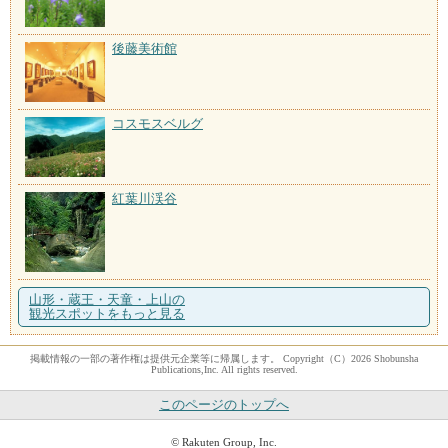
後藤美術館
コスモスベルグ
紅葉川渓谷
山形・蔵王・天童・上山の
観光スポットをもっと見る
掲載情報の一部の著作権は提供元企業等に帰属します。 Copyright（C）2026 Shobunsha
Publications,Inc. All rights reserved.
このページのトップへ
© Rakuten Group, Inc.