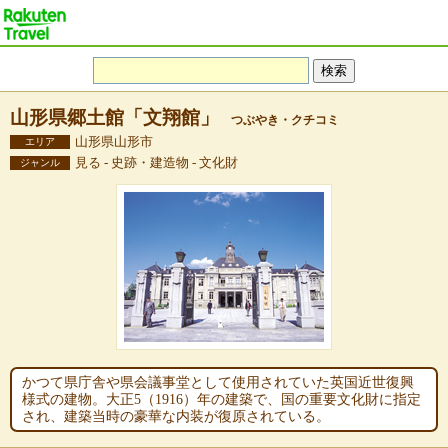
山形県郷土館「文翔館」
つぶやき・クチコミ
山形県山形市
エリア
見る - 史跡・建造物 - 文化財
ジャンル
かつて県庁舎や県会議事堂として使用されていた英国近世復興
様式の建物。大正5（1916）年の建築で、国の重要文化財に指定
され、建築当時の豪華な内装が復原されている。