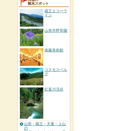
観光スポット
蔵王エコーラ
イン
山形市野草園
後藤美術館
コスモスベル
グ
紅葉川渓谷
山形・蔵王・天童・上山
の