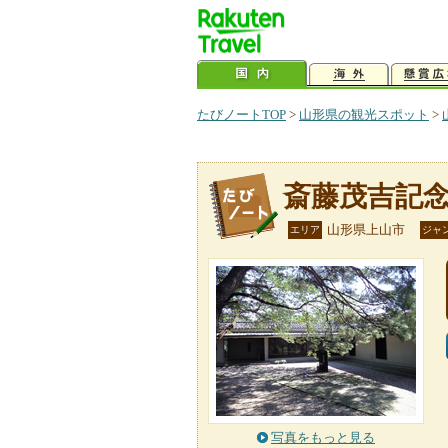
たびノートTOP
>
山形県の観光スポット
>
斎藤茂吉記
山形県上山市
エリア
ジャ
写真をもっと見る