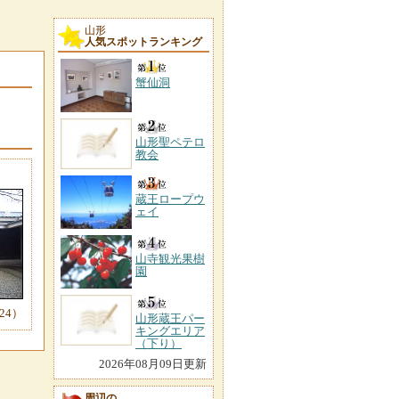
山形
人気スポットランキング
蟹仙洞
山形聖ペテロ
教会
蔵王ロープウ
ェイ
山寺観光果樹
園
-24）
山形蔵王パー
キングエリア
（下り）
2026年08月09日更新
周辺の