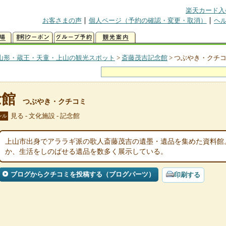
楽天カード入
お客さまの声
個人ページ（予約の確認・変更・取消）
ヘ
山形・蔵王・天童・上山の観光スポット
>
斎藤茂吉記念館
>
つぶやき・クチ
念館
つぶやき・クチコミ
見る - 文化施設 - 記念館
ンル
上山市出身でアララギ派の歌人斎藤茂吉の遺墨・遺品を集めた資料館
か、生活をしのばせる遺品を数多く展示している。
ブログからクチコミを投稿する（ブログパーツ）
印刷する