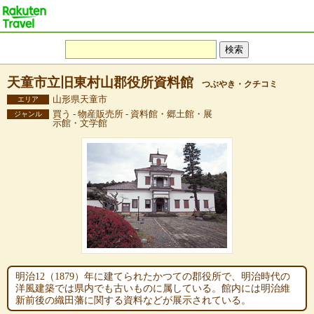
天童市立旧東村山郡役所資料館
つぶやき・クチコミ
山形県天童市
エリア
買う - 物産販売所 - 資料館・郷土館・展
ジャンル
示館・文学館
明治12（1879）年に建てられたかつての郡役所で、明治時代の
洋風建築では県内でも古いものに属している。館内には明治維
新前後の織田藩に関する資料などが展示されている。