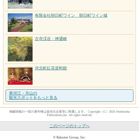
有限会社朝日町ワイン 朝日町ワイン城
古寺渓谷・神通峡
河北町紅花資料館
寒河江・月山の
観光スポットをもっと見る
掲載情報の一部の著作権は提供元企業等に帰属します。 Copyright（C）2026 Shobunsha
Publications,Inc. All rights reserved.
このページのトップへ
© Rakuten Group, Inc.