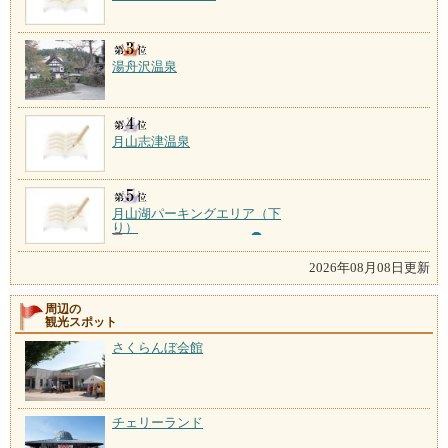
湯舟沢温泉
月山志津温泉
月山湖パーキングエリア（下
り）
2026年08月08日更新
周辺の
観光スポット
さくらんぼ会館
チェリーランド