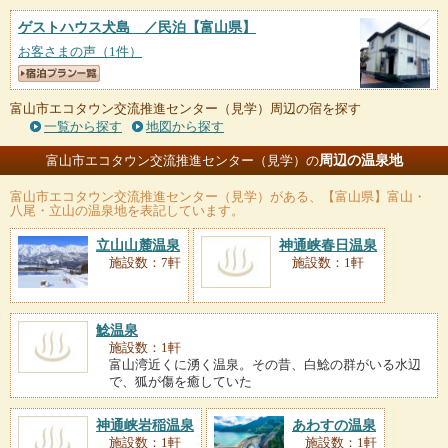
ゲストハウス犬島 ／民泊
【富山県】
お客さまの声（1件）
富山市エコタウン交流推進センター（見学）周辺の宿を探す
一覧から探す
地図から探す
周辺の温泉地
富山市エコタウン交流推進センター（見学）の
富山市エコタウン交流推進センター（見学）
がある、【富山県】富山・
八尾・立山の温泉地を表記しています。
立山山麓温泉
神通峡春日温泉
施設数：7軒
施設数：1軒
鯰温泉
施設数：1軒
富山湾近くに湧く温泉。その昔、白鯰の群がいる水辺
で、狐が傷を癒していた
神通峡岩稲温泉
あわすの温泉
施設数：1軒
施設数：1軒