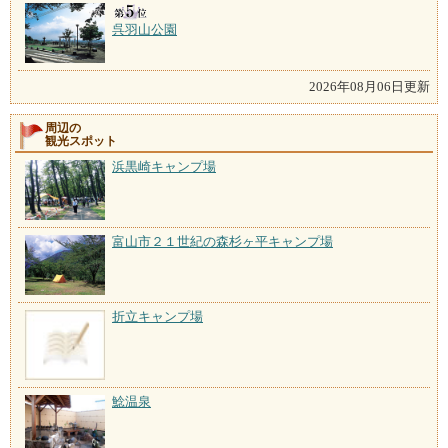
呉羽山公園
2026年08月06日更新
周辺の
観光スポット
浜黒崎キャンプ場
富山市２１世紀の森杉ヶ平キャンプ場
折立キャンプ場
鯰温泉