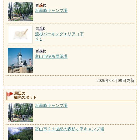
浜黒崎キャンプ場
流杉パーキングエリア（下
り）
富山市役所展望塔
2026年08月09日更新
周辺の
観光スポット
浜黒崎キャンプ場
富山市２１世紀の森杉ヶ平キャンプ場