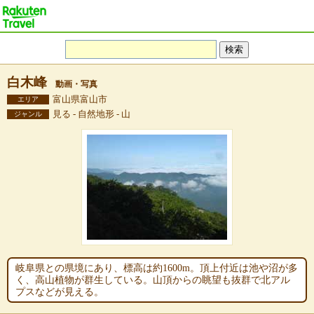
白木峰
動画・写真
富山県富山市
エリア
見る - 自然地形 - 山
ジャンル
岐阜県との県境にあり、標高は約1600m。頂上付近は池や沼が多
く、高山植物が群生している。山頂からの眺望も抜群で北アル
プスなどが見える。