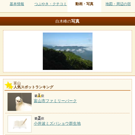
基本情報
つぶやき・クチコミ
動画・写真
地図・周辺の宿
写真
白木峰の
富山
人気スポットランキング
富山市ファミリーパーク
小井波ミズバショウ群生地