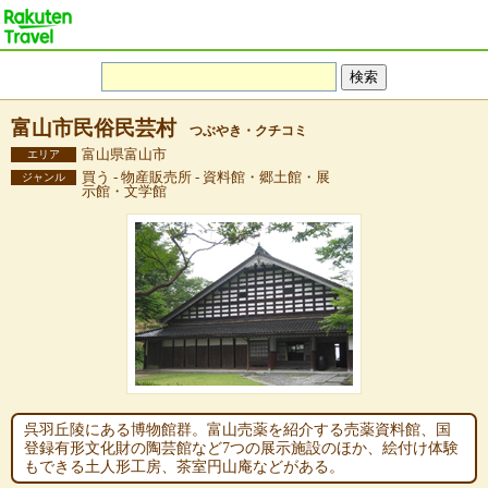
富山市民俗民芸村
つぶやき・クチコミ
富山県富山市
エリア
買う - 物産販売所 - 資料館・郷土館・展
ジャンル
示館・文学館
呉羽丘陵にある博物館群。富山売薬を紹介する売薬資料館、国
登録有形文化財の陶芸館など7つの展示施設のほか、絵付け体験
もできる土人形工房、茶室円山庵などがある。