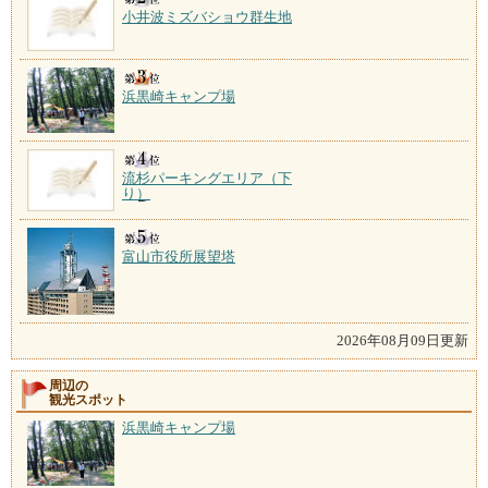
小井波ミズバショウ群生地
浜黒崎キャンプ場
流杉パーキングエリア（下
り）
富山市役所展望塔
2026年08月09日更新
周辺の
観光スポット
浜黒崎キャンプ場