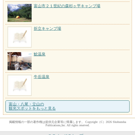
富山市２１世紀の森杉ヶ平キャンプ場
折立キャンプ場
鯰温泉
牛岳温泉
富山・八尾・立山の
観光スポットをもっと見る
掲載情報の一部の著作権は提供元企業等に帰属します。 Copyright（C）2026 Shobunsha
Publications,Inc. All rights reserved.