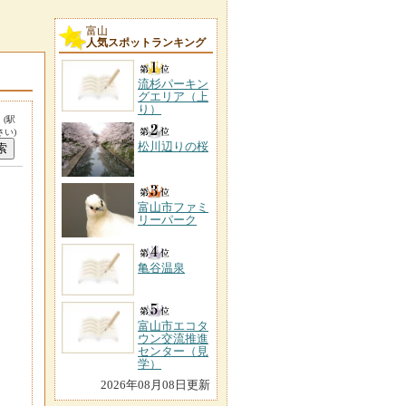
富山
人気スポットランキング
流杉パーキン
グエリア（上
り）
。
(駅
い)
松川辺りの桜
富山市ファミ
リーパーク
亀谷温泉
富山市エコタ
ウン交流推進
センター（見
学）
2026年08月08日更新