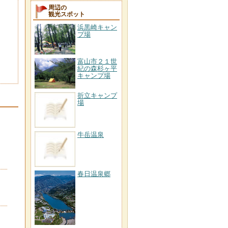
周辺の
観光スポット
浜黒崎キャン
プ場
富山市２１世
紀の森杉ヶ平
キャンプ場
折立キャンプ
場
牛岳温泉
春日温泉郷