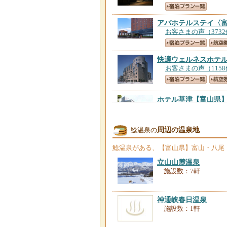
アパホテルステイ〈
お客さまの声（373
快適ウェルネスホテ
お客さまの声（115
ホテル草津
【富山県
お客さまの声（101
周辺の温泉地
鯰温泉の
ビジネス旅館 日章
お客さまの声（16件
鯰温泉
がある、【富山県】富山・八尾
立山山麓温泉
施設数：7軒
鯰温泉
【富山県】
お客さまの声（11件
神通峡春日温泉
施設数：1軒
ゲストハウス犬島 
お客さまの声（1件