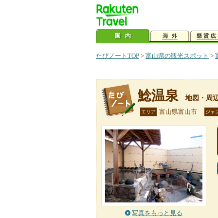
たびノートTOP
>
富山県の観光スポット
>
鯰温泉
地図・周
富山県富山市
エリア
ジャ
写真をもっと見る