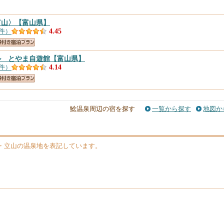
富山〉
【富山県】
2件）
4.45
ル とやま自遊館
【富山県】
8件）
4.14
】
件）
3.15
鯰温泉周辺の宿を探す
一覧から探す
地図か
【富山県】
）
・立山の温泉地を表記しています。
）
／民泊
【富山県】
）