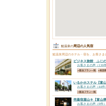
周辺の人気宿
鯰温泉の
鯰温泉
周辺のホテル・宿を、お客さま
ビジネス旅館 ふじ
お客さまの声（130
いるかホステル
【富
お客さまの声（44件
売薬宿屋山キ
【富山
お客さまの声（9件