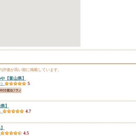
の評価が高い順に掲載しています。
のや
【富山県】
件）
5
山県】
）
4.7
県】
）
4.5