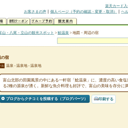
楽天カード入
お客さまの声
個人ページ（予約の確認・変更・取消）
ヘ
富山・八尾・立山の観光スポット
>
鯰温泉
>
地図・周辺の宿
辺の宿
温泉 - 温泉地 - 温泉地
ンル
富山北部の田園風景の中にある一軒宿「鯰温泉」に、濃度の高い食塩
る2種の源泉が湧く。新鮮な魚介料理も好評で、富山の美味を存分に
ブログからクチコミを投稿する（ブログパーツ）
印刷する