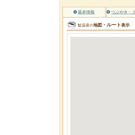
基本情報
つぶやき・
・ルート
地図
表示
鯰温泉の