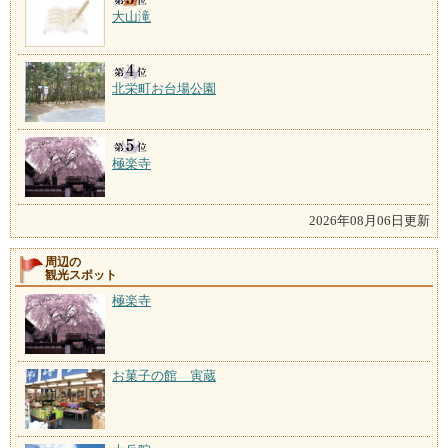
大山滝
北栄町お台場公園
極楽寺
2026年08月06日更新
周辺の
観光スポット
極楽寺
お菓子の館 寅蔵