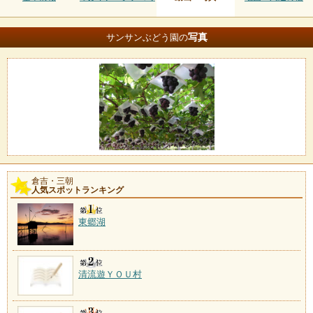
写真
サンサンぶどう園の
倉吉・三朝
人気スポットランキング
東郷湖
清流遊ＹＯＵ村