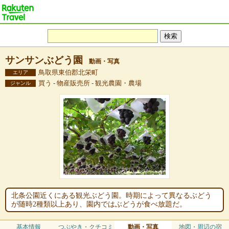
サンサンぶどう園
動画・写真
鳥取県東伯郡北栄町
エリア
買う - 物産販売所 - 観光農園・農場
ジャンル
北条公園近くにある観光ぶどう園。時期によって異なるぶどう
が随時2種類以上あり、園内ではぶどうが食べ放題だ。
基本情報
つぶやき・クチコミ
動画・写真
地図・周辺の宿