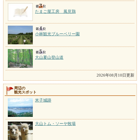
たまご屋工房 風見鶏
小林観光ブルーベリー園
大山夏山登山道
2026年08月10日更新
周辺の
観光スポット
米子城跡
大山トム・ソーヤ牧場