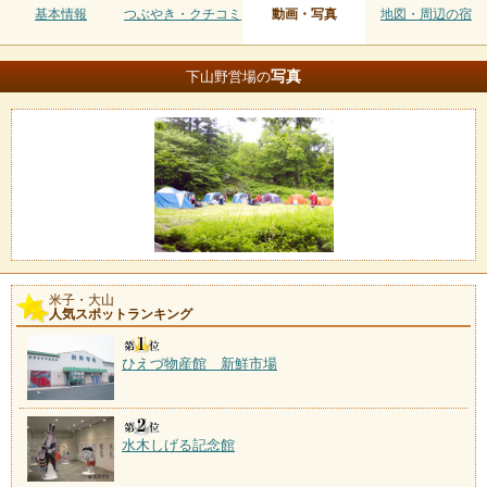
基本情報
つぶやき・クチコミ
動画・写真
地図・周辺の宿
写真
下山野営場の
米子・大山
人気スポットランキング
ひえづ物産館 新鮮市場
水木しげる記念館