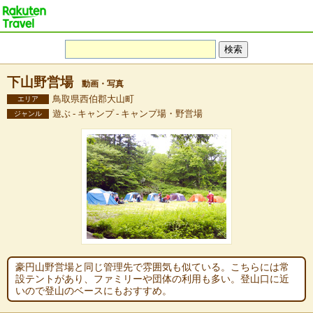
下山野営場
動画・写真
鳥取県西伯郡大山町
エリア
遊ぶ - キャンプ - キャンプ場・野営場
ジャンル
豪円山野営場と同じ管理先で雰囲気も似ている。こちらには常
設テントがあり、ファミリーや団体の利用も多い。登山口に近
いので登山のベースにもおすすめ。