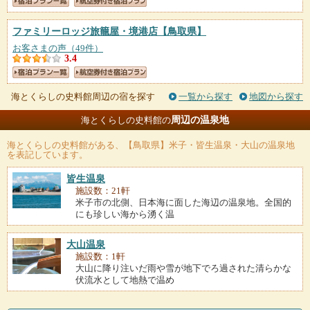
ファミリーロッジ旅籠屋・境港店
【鳥取県】
お客さまの声（49件）
3.4
海とくらしの史料館周辺の宿を探す
一覧から探す
地図から探す
周辺の温泉地
海とくらしの史料館の
海とくらしの史料館
がある、【鳥取県】米子・皆生温泉・大山の温泉地
を表記しています。
皆生温泉
施設数：21軒
米子市の北側、日本海に面した海辺の温泉地。全国的
にも珍しい海から湧く温
大山温泉
施設数：1軒
大山に降り注いだ雨や雪が地下でろ過された清らかな
伏流水として地熱で温め