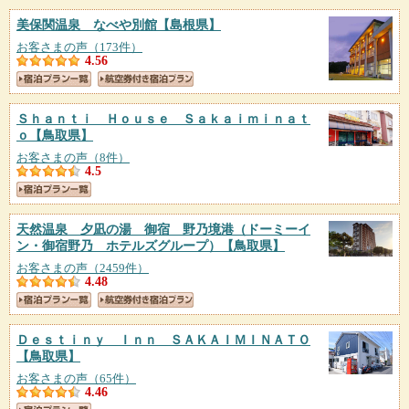
美保関温泉 なべや別館
【島根県】
お客さまの声（173件）
4.56
Ｓｈａｎｔｉ Ｈｏｕｓｅ Ｓａｋａｉｍｉｎａｔ
ｏ
【鳥取県】
お客さまの声（8件）
4.5
天然温泉 夕凪の湯 御宿 野乃境港（ドーミーイ
ン・御宿野乃 ホテルズグループ）
【鳥取県】
お客さまの声（2459件）
4.48
Ｄｅｓｔｉｎｙ Ｉｎｎ ＳＡＫＡＩＭＩＮＡＴＯ
【鳥取県】
お客さまの声（65件）
4.46