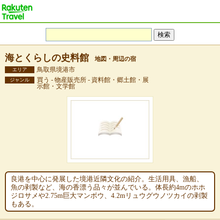
海とくらしの史料館
地図・周辺の宿
鳥取県境港市
エリア
買う - 物産販売所 - 資料館・郷土館・展
ジャンル
示館・文学館
良港を中心に発展した境港近隣文化の紹介。生活用具、漁船、
魚の剥製など、海の香漂う品々が並んでいる。体長約4mのホホ
ジロサメや2.75m巨大マンボウ、4.2mリュウグウノツカイの剥製
もある。