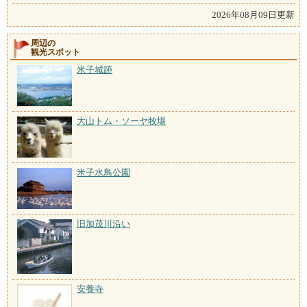
2026年08月09日更新
周辺の
観光スポット
米子城跡
大山トム・ソーヤ牧場
米子水鳥公園
旧加茂川沿い
安養寺