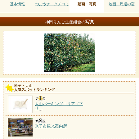
基本情報
つぶやき・クチコミ
動画・写真
地図・周辺の宿
写真
神田りんご生産組合の
米子・大山
人気スポットランキング
大山パーキングエリア（下
り）
米子市観光案内所