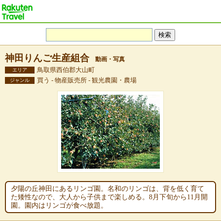
神田りんご生産組合
動画・写真
鳥取県西伯郡大山町
エリア
買う - 物産販売所 - 観光農園・農場
ジャンル
夕陽の丘神田にあるリンゴ園。名和のリンゴは、背を低く育て
た矮性なので、大人から子供まで楽しめる。8月下旬から11月開
園。園内はリンゴが食べ放題。