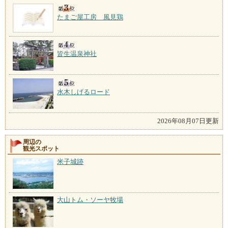
たまご屋工房 風見鶏
皆生温泉神社
水木しげるロード
2026年08月07日更新
周辺の
観光スポット
米子城跡
大山トム・ソーヤ牧場