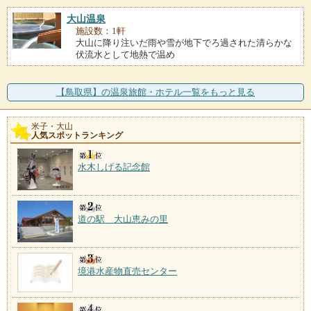
大山温泉
施設数：1軒
大山に降り注いだ雨や雪が地下でろ過された清らかな
伏流水として地熱で温め
【鳥取県】の温泉旅館・ホテル一覧をもっと見る
米子・大山
人気スポットランキング
水木しげる記念館
道の駅 大山恵みの里
境港水産物直売センター