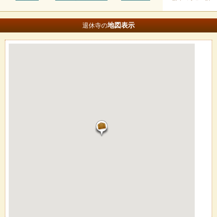
地図
表示
退休寺の