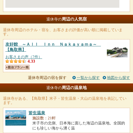
周辺の人気宿
退休寺の
退休寺
周辺のホテル・宿を、お客さまの評価が高い順に掲載していま
す。
友好館 ～Ａｌｌ Ｉｎｎ Ｎａｋａｙａｍａ～
【鳥取県】
お客さまの声（7件）
4.33
退休寺周辺の宿を探す
一覧から探す
地図から探す
周辺の温泉地
退休寺の
退休寺
がある、【鳥取県】米子・皆生温泉・大山の温泉地を表記してい
ます。
皆生温泉
施設数：21軒
米子市の北側、日本海に面した海辺の温泉地。全国的
にも珍しい海から湧く温