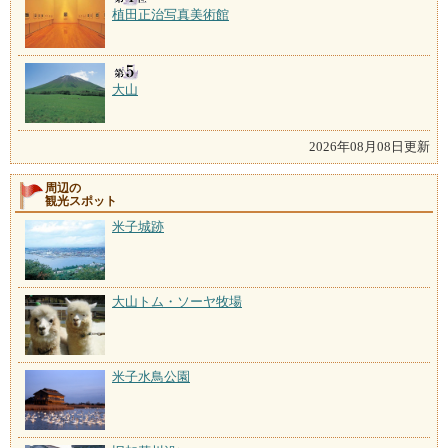
植田正治写真美術館
大山
2026年08月08日更新
周辺の
観光スポット
米子城跡
大山トム・ソーヤ牧場
米子水鳥公園