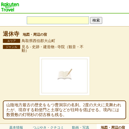
退休寺
地図・周辺の宿
鳥取県西伯郡大山町
エリア
見る - 史跡・建造物 - 寺院（観音・不
ジャンル
動）
山陰地方最古の歴史をもつ曹洞宗の名刹。2度の大火に見舞われ
たが、現存する勅使門と土塀などが往時を偲ばせる。境内には
数畳敷の灯明杉の切古株も残る。
基本情報
つぶやき・クチコミ
動画・写真
地図・周辺の宿