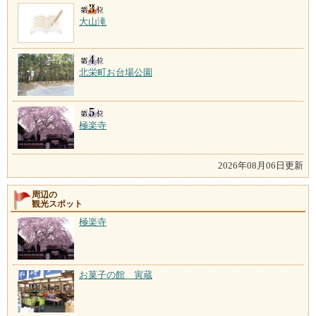
大山滝
北栄町お台場公園
極楽寺
2026年08月06日更新
周辺の
観光スポット
極楽寺
お菓子の館 寅蔵