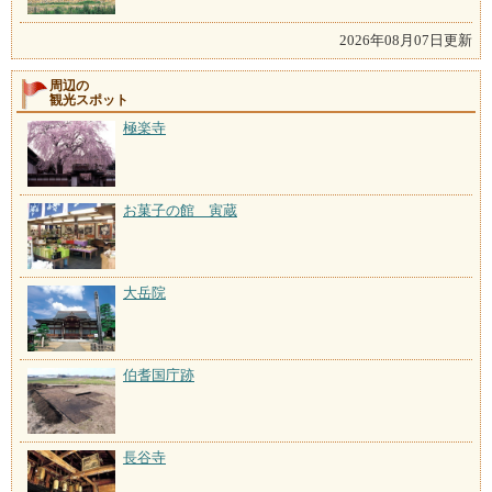
2026年08月07日更新
周辺の
観光スポット
極楽寺
お菓子の館 寅蔵
大岳院
伯耆国庁跡
長谷寺