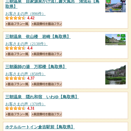
三朝温泉 自家源泉かけ流し露天風呂 清流荘
【鳥
取県】
お客さまの声（996件）
4.42
三朝温泉 依山楼 岩崎
【鳥取県】
お客さまの声（2138件）
4.4
三朝薬師の湯 万翆楼
【鳥取県】
お客さまの声（858件）
4.37
三朝温泉 隠れ和宿 いわゆ
【鳥取県】
お客さまの声（370件）
4.31
ホテルルートイン倉吉駅前
【鳥取県】