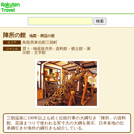
陣所の館
地図・周辺の宿
鳥取県東伯郡三朝町
エリア
買う - 物産販売所 - 資料館・郷土館・展
ジャンル
示館・文学館
三朝温泉に100年以上も続く伝統行事の大綱引き「陣所」の資料
館。花湯まつりで使われる実寸大の大綱を展示、日本各地の伝
承綱引きや海外の綱引きも紹介している。