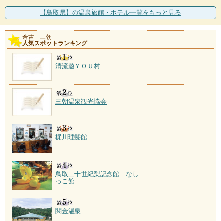
関金温泉
施設数：1軒
【鳥取県】の温泉旅館・ホテル一覧をもっと見る
約1300年前に行基に発見され、弘法大師が再興したと
いう。作州街道の宿
倉吉・三朝
人気スポットランキング
清流遊ＹＯＵ村
三朝温泉観光協会
梶川理髪館
鳥取二十世紀梨記念館 なし
っこ館
関金温泉