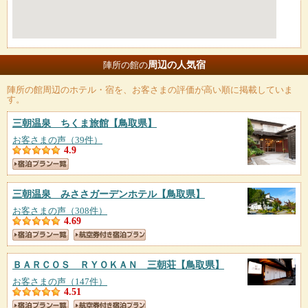
周辺の人気宿
陣所の館の
陣所の館
周辺のホテル・宿を、お客さまの評価が高い順に掲載していま
す。
三朝温泉 ちくま旅館
【鳥取県】
お客さまの声（39件）
4.9
三朝温泉 みささガーデンホテル
【鳥取県】
お客さまの声（308件）
4.69
ＢＡＲＣＯＳ ＲＹＯＫＡＮ 三朝荘
【鳥取県】
お客さまの声（147件）
4.51