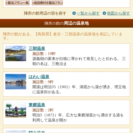
陣所の館周辺の宿を探す
一覧から探す
地図から探す
周辺の温泉地
陣所の館の
陣所の館
がある、【鳥取県】倉吉・三朝温泉の温泉地を表記していま
す。
三朝温泉
施設数：19軒
源義朝の家来が白狼に導かれて発見したと伝わる。 三
朝の名は、三晩泊ま
はわい温泉
施設数：9軒
開湯は明治35（1902）年、湖底から湯が湧き、埋立地
に温泉街がある。
東郷温泉
施設数：2軒
明治5（1872）年、広大な東郷湖底から湧出する湯を
利用して温泉が開か