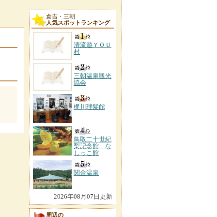
倉吉・三朝
人気スポットランキング
清流遊ＹＯＵ
村
三朝温泉観光
協会
梶川理髪館
鳥取二十世紀
梨記念館 な
しっこ館
関金温泉
2026年08月07日更新
周辺の