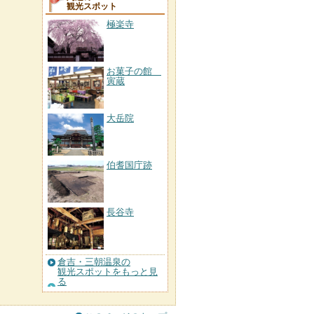
観光スポット
極楽寺
お菓子の館
寅蔵
大岳院
伯耆国庁跡
長谷寺
倉吉・三朝温泉の
観光スポットをもっと見
る