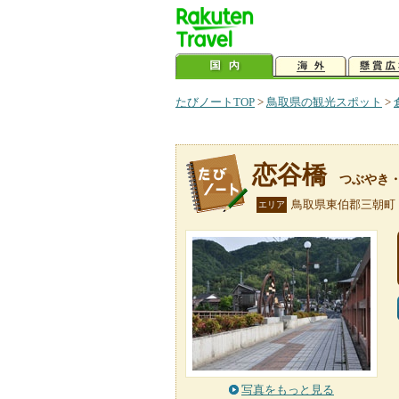
たびノートTOP
>
鳥取県の観光スポット
>
恋谷橋
つぶやき
鳥取県東伯郡三朝町
エリア
写真をもっと見る