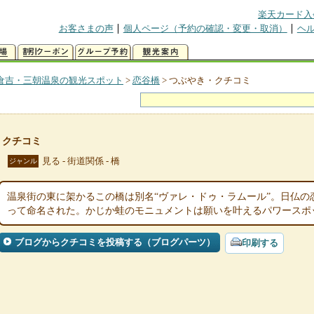
楽天カード入
お客さまの声
個人ページ（予約の確認・変更・取消）
ヘ
倉吉・三朝温泉の観光スポット
>
恋谷橋
>
つぶやき・クチコミ
・クチコミ
見る - 街道関係 - 橋
ジャンル
温泉街の東に架かるこの橋は別名“ヴァレ・ドゥ・ラムール”。日仏の
って命名された。かじか蛙のモニュメントは願いを叶えるパワースポ
ブログからクチコミを投稿する（ブログパーツ）
印刷する