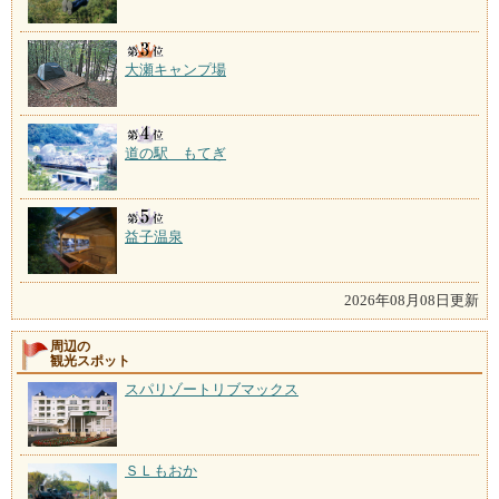
大瀬キャンプ場
道の駅 もてぎ
益子温泉
2026年08月08日更新
周辺の
観光スポット
スパリゾートリブマックス
ＳＬもおか