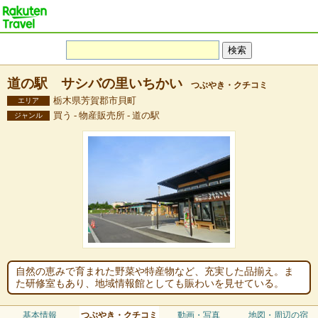
道の駅 サシバの里いちかい
つぶやき・クチコミ
栃木県芳賀郡市貝町
エリア
買う - 物産販売所 - 道の駅
ジャンル
自然の恵みで育まれた野菜や特産物など、充実した品揃え。ま
た研修室もあり、地域情報館としても賑わいを見せている。
基本情報
つぶやき・クチコミ
動画・写真
地図・周辺の宿