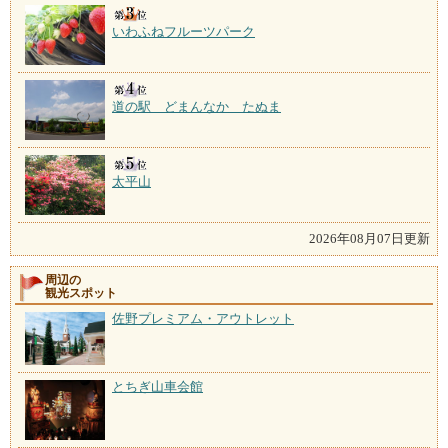
いわふねフルーツパーク
道の駅 どまんなか たぬま
太平山
2026年08月07日更新
周辺の
観光スポット
佐野プレミアム・アウトレット
とちぎ山車会館