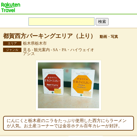
都賀西方パーキングエリア（上り）
動画・写真
栃木県栃木市
エリア
見る - 観光案内 - SA・PA・ハイウェイオ
ジャンル
アシス
にんにくと栃木産のニラをたっぷり使用した西方にらラーメン
が人気。お土産コーナーでは金谷ホテル百年カレーが好評。