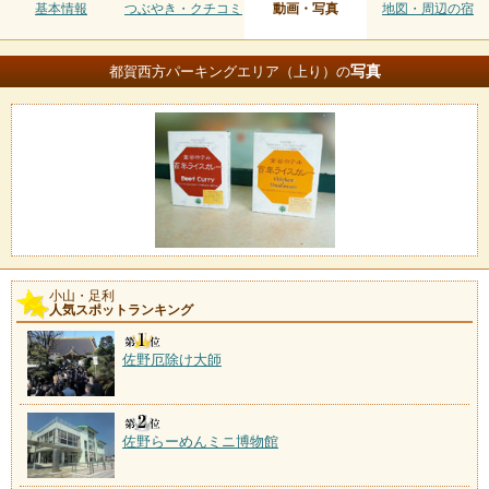
基本情報
つぶやき・クチコミ
動画・写真
地図・周辺の宿
写真
都賀西方パーキングエリア（上り）の
小山・足利
人気スポットランキング
佐野厄除け大師
佐野らーめんミニ博物館