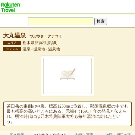
大丸温泉
つぶやき・クチコミ
栃木県那須郡那須町
エリア
温泉 - 温泉地 - 温泉地
ジャンル
茶臼岳の東側の中腹、標高1250mに位置し、那須温泉郷の中でも
最も標高の高いところにある。元禄4（1691）年の発見と伝えら
れ、明治時代には乃木希典陸軍大将も毎年湯治に訪れたとい
う。