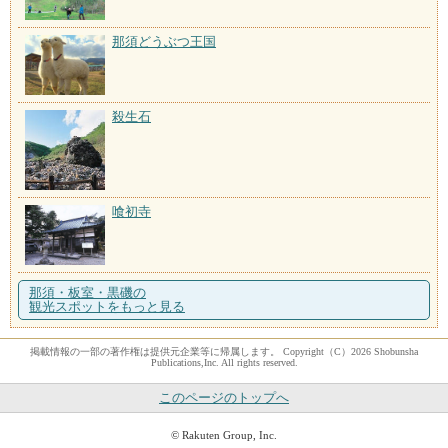
那須どうぶつ王国
殺生石
喰初寺
那須・板室・黒磯の
観光スポットをもっと見る
掲載情報の一部の著作権は提供元企業等に帰属します。 Copyright（C）2026 Shobunsha
Publications,Inc. All rights reserved.
このページのトップへ
© Rakuten Group, Inc.