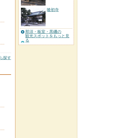
喰初寺
那須・板室・黒磯の
観光スポットをもっと見
る
ら探す