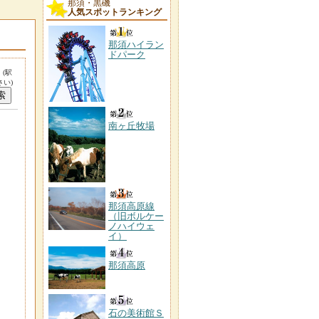
那須・黒磯
人気スポットランキング
那須ハイラン
ドパーク
。
(駅
い)
南ヶ丘牧場
那須高原線
（旧ボルケー
ノハイウェ
イ）
那須高原
石の美術館Ｓ