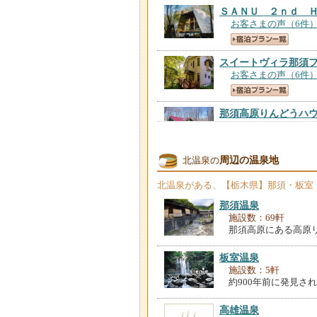
ＳＡＮＵ ２ｎｄ 
お客さまの声（6件
スイートヴィラ那須
お客さまの声（6件
那須高原りんどうハ
お客さまの声（1件
周辺の温泉地
北温泉の
那須別邸 回
【栃木
お客さまの声（42件
北温泉
がある、【栃木県】那須・板室
那須温泉
エンゼルフォレスト
施設数：69軒
お客さまの声（306
那須高原にある高原リ
板室温泉
那須高原山房 小啄
施設数：5軒
お客さまの声（118
約900年前に発見さ
高雄温泉