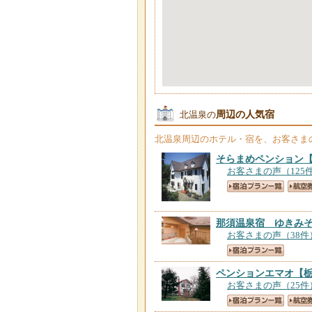
周辺の人気宿
北温泉の
北温泉
周辺のホテル・宿を、お客さま
そらまめペンション
お客さまの声（125
那須温泉宿 ゆきみ
お客さまの声（38件
ペンションエマオ
【
お客さまの声（25件