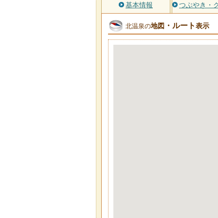
基本情報
つぶやき・
・ルート
地図
表示
北温泉の