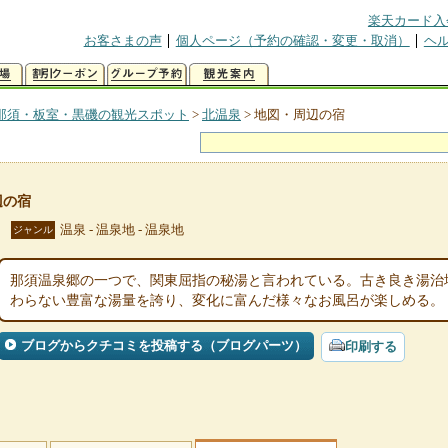
楽天カード入
お客さまの声
個人ページ（予約の確認・変更・取消）
ヘ
那須・板室・黒磯の観光スポット
>
北温泉
>
地図・周辺の宿
辺の宿
温泉 - 温泉地 - 温泉地
ジャンル
那須温泉郷の一つで、関東屈指の秘湯と言われている。古き良き湯治
わらない豊富な湯量を誇り、変化に富んだ様々なお風呂が楽しめる。
ブログからクチコミを投稿する（ブログパーツ）
印刷する