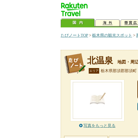
たびノートTOP
>
栃木県の観光スポット
>
北温泉
地図・周
栃木県那須郡那須町
エリア
写真をもっと見る