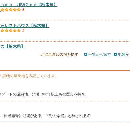
Ｈｏｍｅ 那須２ｎｄ
【栃木県】
）
5
フォレストハウス
【栃木県】
）
5
ウス
【栃木県】
）
5
北温泉周辺の宿を探す
一覧から探す
地図か
県】
）
4.81
・黒磯の温泉地を表記しています。
那須
【栃木県】
件）
4.73
ゾートの温泉地。開湯1300年以上もの歴史を持ち、
木
【栃木県】
件）
4.71
れ、神経痛等に効能がある「下野の薬湯」と称される名