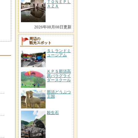
ＴＯＮＥＰＬ
ＡＺＡ
2026年08月08日更新
周辺の
観光スポット
ＳＬランドミ
ュージアム
ＫＰＳ那須高
原パラグライ
ダースクール
那須どうぶつ
王国
殺生石