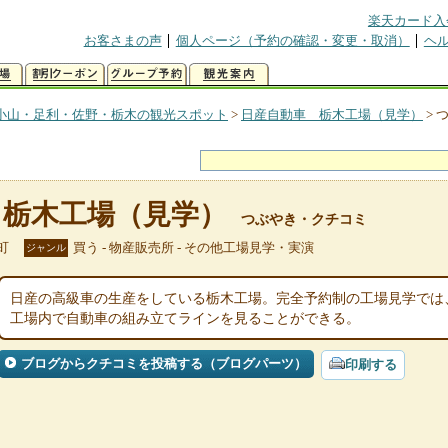
楽天カード入
お客さまの声
個人ページ（予約の確認・変更・取消）
ヘ
小山・足利・佐野・栃木の観光スポット
>
日産自動車 栃木工場（見学）
>
 栃木工場（見学）
つぶやき・クチコミ
町
買う - 物産販売所 - その他工場見学・実演
ジャンル
日産の高級車の生産をしている栃木工場。完全予約制の工場見学では
工場内で自動車の組み立てラインを見ることができる。
ブログからクチコミを投稿する（ブログパーツ）
印刷する