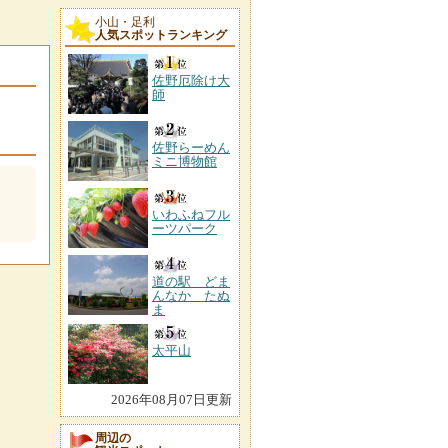
小山・足利
人気スポットランキング
佐野厄除け大
師
佐野らーめん
ミニ博物館
いわふねフル
ーツパーク
道の駅 どま
んなか たぬ
ま
太平山
2026年08月07日更新
周辺の