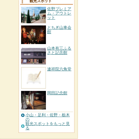
観光スポット
佐野プレミア
ム・アウトレ
ット
とちぎ山車会
館
山本有三ふる
さと記念館
連祥院六角堂
岡田記念館
小山・足利・佐野・栃木
の
観光スポットをもっと見
る