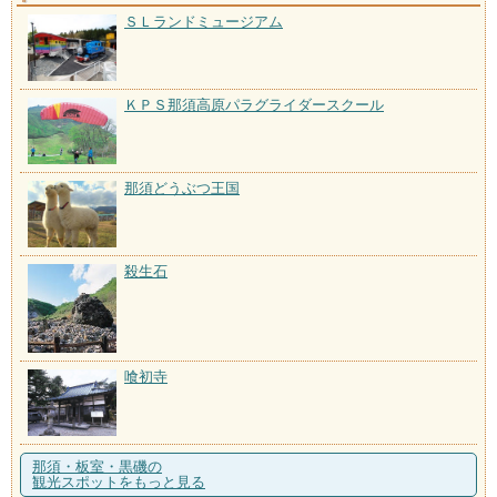
ＳＬランドミュージアム
ＫＰＳ那須高原パラグライダースクール
那須どうぶつ王国
殺生石
喰初寺
那須・板室・黒磯の
観光スポットをもっと見る