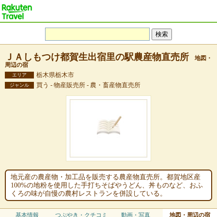
ＪＡしもつけ都賀生出宿里の駅農産物直売所
地図・
周辺の宿
栃木県栃木市
エリア
買う - 物産販売所 - 農・畜産物直売所
ジャンル
地元産の農産物・加工品を販売する農産物直売所。都賀地区産
100%の地粉を使用した手打ちそばやうどん、丼ものなど、おふ
くろの味が自慢の農村レストランを併設している。
基本情報
つぶやき・クチコミ
動画・写真
地図・周辺の宿