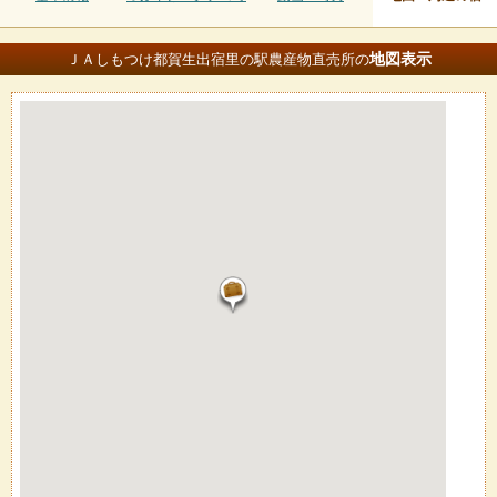
地図
表示
ＪＡしもつけ都賀生出宿里の駅農産物直売所の