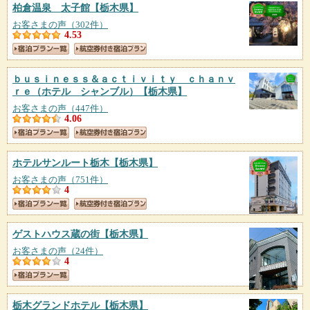
柏倉温泉 太子館
【栃木県】
お客さまの声（302件）
4.53
ｂｕｓｉｎｅｓｓ＆ａｃｔｉｖｉｔｙ ｃｈａｎｖ
ｒｅ（ホテル シャンブル）
【栃木県】
お客さまの声（447件）
4.06
ホテルサンルート栃木
【栃木県】
お客さまの声（751件）
4
ゲストハウス蔵の街
【栃木県】
お客さまの声（24件）
4
栃木グランドホテル
【栃木県】