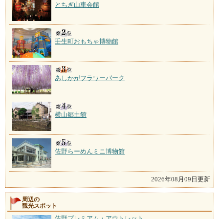
とちぎ山車会館
壬生町おもちゃ博物館
あしかがフラワーパーク
横山郷土館
佐野らーめんミニ博物館
2026年08月09日更新
周辺の
観光スポット
佐野プレミアム・アウトレット