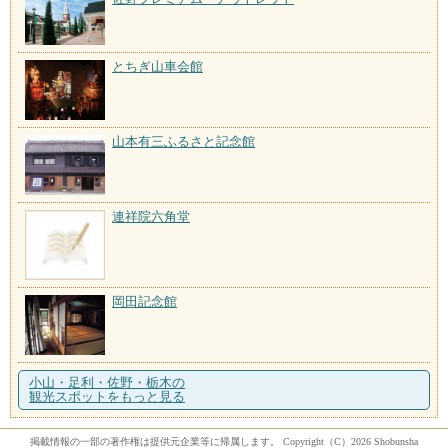
とちぎ山車会館
山本有三ふるさと記念館
連祥院六角堂
岡田記念館
小山・足利・佐野・栃木の
観光スポットをもっと見る
掲載情報の一部の著作権は提供元企業等に帰属します。 Copyright（C）2026 Shobunsha