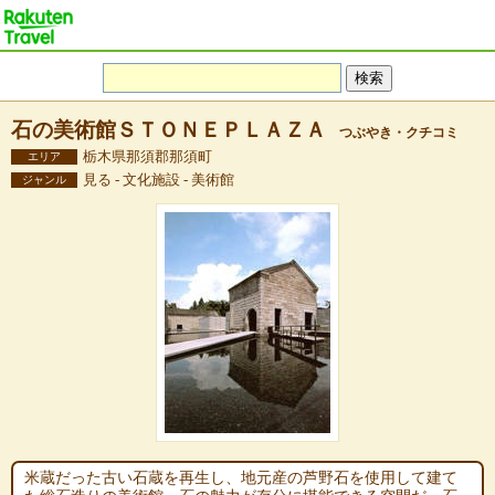
石の美術館ＳＴＯＮＥＰＬＡＺＡ
つぶやき・クチコミ
栃木県那須郡那須町
エリア
見る - 文化施設 - 美術館
ジャンル
米蔵だった古い石蔵を再生し、地元産の芦野石を使用して建て