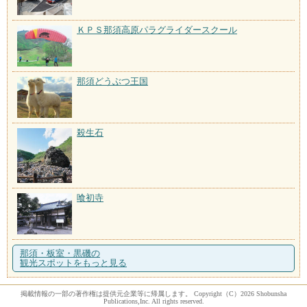
ＫＰＳ那須高原パラグライダースクール
那須どうぶつ王国
殺生石
喰初寺
那須・板室・黒磯の
観光スポットをもっと見る
掲載情報の一部の著作権は提供元企業等に帰属します。 Copyright（C）2026 Shobunsha
Publications,Inc. All rights reserved.