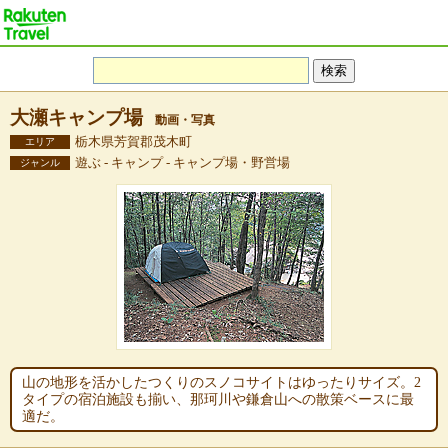
大瀬キャンプ場
動画・写真
栃木県芳賀郡茂木町
エリア
遊ぶ - キャンプ - キャンプ場・野営場
ジャンル
山の地形を活かしたつくりのスノコサイトはゆったりサイズ。2
タイプの宿泊施設も揃い、那珂川や鎌倉山への散策ベースに最
適だ。