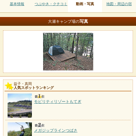
基本情報
つぶやき・クチコミ
動画・写真
地図・周辺の宿
写真
大瀬キャンプ場の
益子・真岡
人気スポットランキング
モビリティリゾートもてぎ
メガジップラインつばさ