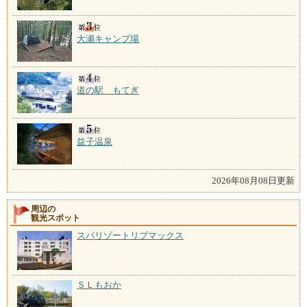
大瀬キャンプ場
道の駅 もてぎ
益子温泉
2026年08月08日更新
周辺の
観光スポット
スパリゾートリブマックス
ＳＬもおか