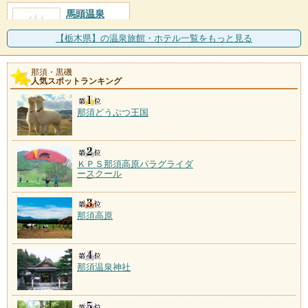
馬頭温泉
施設数：2軒
【栃木県】の温泉旅館・ホテル一覧をもっと見る
那須・黒磯
人気スポットランキング
那須どうぶつ王国
ＫＰＳ那須高原パラグライダ
ースクール
那須高原
那須温泉神社