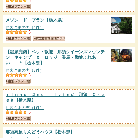
5
メゾン ド ブラン
【栃木県】
お客さまの声（4件）
5
【温泉完備】ペット歓迎 那須クイーンズマウンテ
ン キャンプ ＆ ロッジ 乗馬・動物ふれあ
い ＾
【栃木県】
お客さまの声（2件）
5
ｒｉｎｎｅ ２ｎｄ ｌｉｖｉｎｇ 那須 Ｃｒｅ
ｅｋ
【栃木県】
お客さまの声（1件）
5
那須高原りんどうハウス
【栃木県】