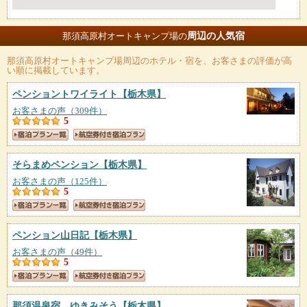
周辺の人気宿
那須高原村オートキャンプ場の
那須高原村オートキャンプ場
周辺のホテル・宿を、お客さまの評価が高
い順に掲載しています。
ペンショントワイライト
【栃木県】
お客さまの声（309件）
5
そらまめペンション
【栃木県】
お客さまの声（125件）
5
ペンション山日記
【栃木県】
お客さまの声（49件）
5
那須温泉宿 ゆきみそう
【栃木県】