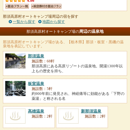
4.86
那須高原村オートキャンプ場周辺の宿を探す
一覧から探す
地図から探す
周辺の温泉地
那須高原村オートキャンプ場の
那須高原村オートキャンプ場
がある、【栃木県】那須・板室・黒磯の温
泉地を表記しています。
那須温泉
施設数：68軒
那須高原にある高原リゾートの温泉地。開湯1300年以
上もの歴史を持ち、
板室温泉
施設数：5軒
約900年前に発見され、神経痛等に効能がある「下野の
薬湯」と称される名
高雄温泉
新那須温泉
施設数：2軒
施設数：2軒