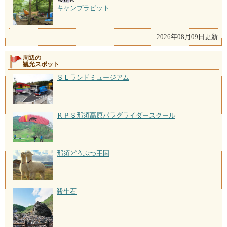
キャンプラビット
2026年08月09日更新
周辺の
観光スポット
ＳＬランドミュージアム
ＫＰＳ那須高原パラグライダースクール
那須どうぶつ王国
殺生石