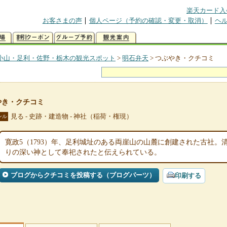
楽天カード入
お客さまの声
個人ページ（予約の確認・変更・取消）
ヘ
小山・足利・佐野・栃木の観光スポット
>
明石弁天
>
つぶやき・クチコミ
やき・クチコミ
見る - 史跡・建造物 - 神社（稲荷・権現）
ンル
寛政5（1793）年、足利城址のある両崖山の山麓に創建された古社
りの深い神として奉祀されたと伝えられている。
ブログからクチコミを投稿する（ブログパーツ）
印刷する