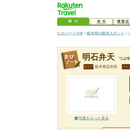
たびノートTOP
>
栃木県の観光スポット
>
明石弁天
つぶ
栃木県足利市
エリア
ジャ
写真をもっと見る