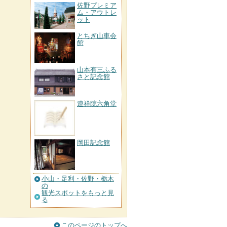
佐野プレミア
ム・アウトレ
ット
とちぎ山車会
館
山本有三ふる
さと記念館
連祥院六角堂
岡田記念館
小山・足利・佐野・栃木
の
観光スポットをもっと見
る
このページのトップへ