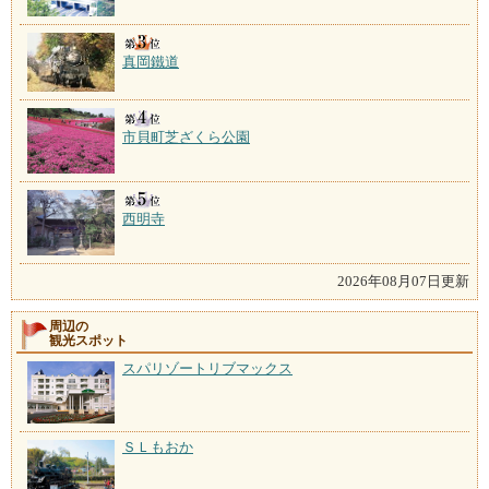
真岡鐵道
市貝町芝ざくら公園
西明寺
2026年08月07日更新
周辺の
観光スポット
スパリゾートリブマックス
ＳＬもおか