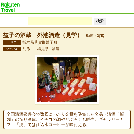
益子の酒蔵 外池酒造（見学）
動画・写真
栃木県芳賀郡益子町
エリア
見る - 工場見学 - 酒造
ジャンル
全国清酒鑑評会で数回にわたり金賞を受賞した名品・清酒「燦
爛」の造り酒屋。イチゴの酒やどぶろくも販売。ギャラリーカ
フェ「湧」では仕込水コーヒーが味わえる。