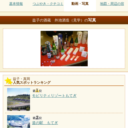
基本情報
つぶやき・クチコミ
動画・写真
地図・周辺の宿
写真
益子の酒蔵 外池酒造（見学）の
益子・真岡
人気スポットランキング
モビリティリゾートもてぎ
道の駅 もてぎ