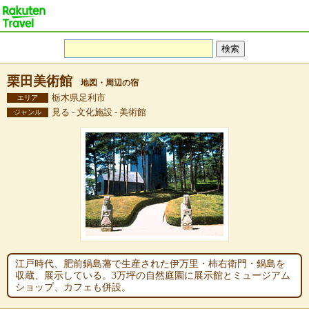
栗田美術館
地図・周辺の宿
栃木県足利市
エリア
見る - 文化施設 - 美術館
ジャンル
江戸時代、肥前鍋島藩で生産された伊万里・柿右衛門・鍋島を
収蔵、展示している。3万坪の自然庭園に展示館とミュージアム
ショップ、カフェも併設。