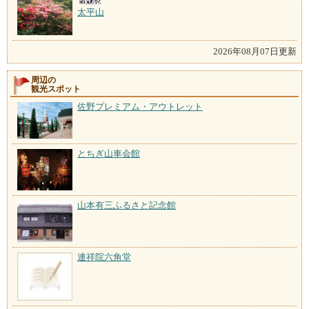
太平山
2026年08月07日更新
周辺の
観光スポット
佐野プレミアム・アウトレット
とちぎ山車会館
山本有三ふるさと記念館
連祥院六角堂