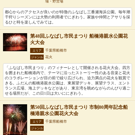
場・野営場
都心からのアクセスが良いのが特徴のふなばし三番瀬海浜公園。毎年潮
干狩りシーズンには大勢の利用者でにぎわう。家族や仲間とアサリを採
るひと時を楽しんでみては。
第48回ふなばし市民まつり 船橋港親水公園花
火大会
千葉県船橋市
エリア
花火
ジャンル
「ふなばし市民まつり」のフィナーレとして開催される花火大会。四方
を囲まれた船橋港内で、テーマに沿ったストーリー性のある音楽と花火
のコラボレーションが目の前で繰り広げられ、迫力満点の花火を観賞で
きる。ふだんの船橋港親水公園は、東展望デッキ、展望テラス、エント
ランス広場、海上デッキなどがあり、東京湾を眺めながらのんびり過ご
せる場所だが、この日1日は大いににぎわう。
第50回ふなばし市民まつり 市制80周年記念船
橋港親水公園花火大会
千葉県船橋市
エリア
ジャンル