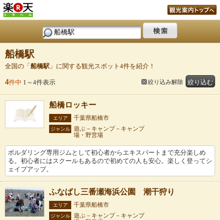
船橋駅
全国の「
船橋駅
」に関する観光スポット4件を紹介！
4
件中
1～4件表示
絞り込み解除
絞り込む
船橋ロッキー
千葉県船橋市
エリア
遊ぶ－キャンプ－キャンプ
ジャンル
場・野営場
ボルダリング専用ジムとして初心者からエキスパートまで充分楽しめ
る。初心者にはスクールもあるので初めての人も安心。楽しく登ってシ
ェイプアップ。
ふなばし三番瀬海浜公園 潮干狩り
千葉県船橋市
エリア
遊ぶ－キャンプ－キャンプ
ジャンル