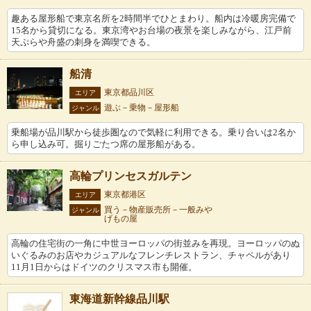
趣ある屋形船で東京名所を2時間半でひとまわり。船内は冷暖房完備で
15名から貸切になる。東京湾やお台場の夜景を楽しみながら、江戸前
天ぷらや舟盛の刺身を満喫できる。
船清
東京都品川区
エリア
遊ぶ－乗物－屋形船
ジャンル
乗船場が品川駅から徒歩圏なので気軽に利用できる。乗り合いは2名か
ら申し込み可。掘りごたつ席の屋形船がある。
高輪プリンセスガルテン
東京都港区
エリア
買う－物産販売所－一般みや
ジャンル
げもの屋
高輪の住宅街の一角に中世ヨーロッパの街並みを再現。ヨーロッパのぬ
いぐるみのお店やカジュアルなフレンチレストラン、チャペルがあり
11月1日からはドイツのクリスマス市も開催。
東海道新幹線品川駅