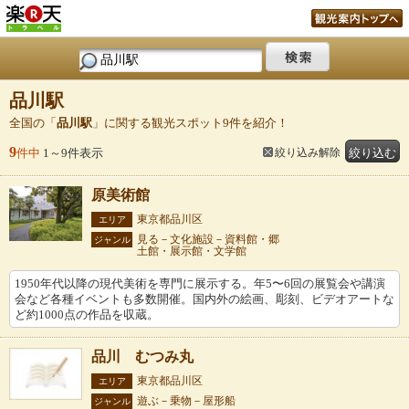
品川駅
全国の「
品川駅
」に関する観光スポット9件を紹介！
9
件中
1～9件表示
絞り込み解除
絞り込む
原美術館
東京都品川区
エリア
見る－文化施設－資料館・郷
ジャンル
土館・展示館・文学館
1950年代以降の現代美術を専門に展示する。年5〜6回の展覧会や講演
会など各種イベントも多数開催。国内外の絵画、彫刻、ビデオアートな
ど約1000点の作品を収蔵。
品川 むつみ丸
東京都品川区
エリア
遊ぶ－乗物－屋形船
ジャンル