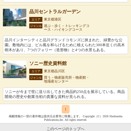
品川セントラルガーデン
東京都港区
エリア
遊ぶ－歩く－トレッキングコ
ジャンル
ース・ハイキングコース
品川インターシティと品川グランドコモンズに挟まれた、緑豊かな公
園。敷地内には、ビル風を和らげるために植えられた300本近くの高木
樹木があり、7つのフォリー（造形物）と4つの水景もある。
ソニー歴史資料館
東京都品川区
エリア
買う－物産販売所－物産館・
ジャンル
地場産センター
ソニーが今まで世に送り出してきた商品約250点を展示している。商品
開発の歴史や創業当初の貴重な資料が見られる。
1
掲載情報の一部の著作権は提供元企業等に帰属します。 Copyright（C）2026 Shobunsha
Publications,Inc. All rights reserved.
このページのトップへ