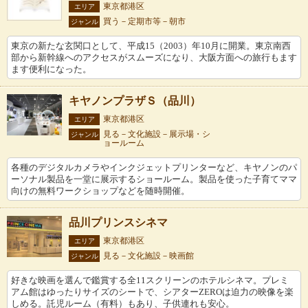
東京都港区
エリア
買う－定期市等－朝市
ジャンル
東京の新たな玄関口として、平成15（2003）年10月に開業。東京南西
部から新幹線へのアクセスがスムーズになり、大阪方面への旅行もます
ます便利になった。
キヤノンプラザＳ（品川）
東京都港区
エリア
見る－文化施設－展示場・シ
ジャンル
ョールーム
各種のデジタルカメラやインクジェットプリンターなど、キヤノンのパ
ーソナル製品を一堂に展示するショールーム。製品を使った子育てママ
向けの無料ワークショップなどを随時開催。
品川プリンスシネマ
東京都港区
エリア
見る－文化施設－映画館
ジャンル
好きな映画を選んで鑑賞する全11スクリーンのホテルシネマ。プレミ
アム館はゆったりサイズのシートで、シアターZEROは迫力の映像を楽
しめる。託児ルーム（有料）もあり、子供連れも安心。