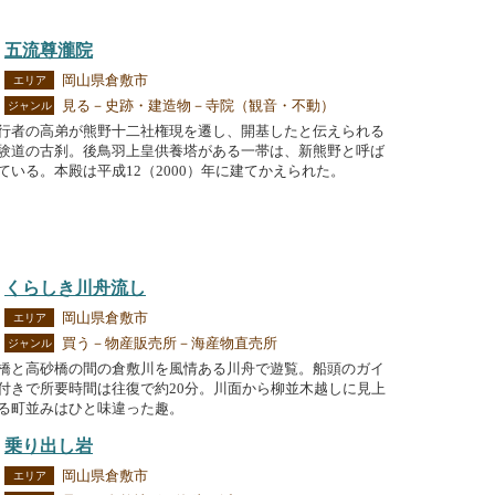
五流尊瀧院
岡山県倉敷市
エリア
見る－史跡・建造物－寺院（観音・不動）
ジャンル
行者の高弟が熊野十二社権現を遷し、開基したと伝えられる
験道の古刹。後鳥羽上皇供養塔がある一帯は、新熊野と呼ば
ている。本殿は平成12（2000）年に建てかえられた。
くらしき川舟流し
岡山県倉敷市
エリア
買う－物産販売所－海産物直売所
ジャンル
橋と高砂橋の間の倉敷川を風情ある川舟で遊覧。船頭のガイ
付きで所要時間は往復で約20分。川面から柳並木越しに見上
る町並みはひと味違った趣。
乗り出し岩
岡山県倉敷市
エリア