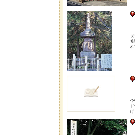
役
修
れ
今
ド
げ