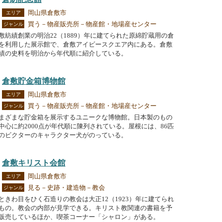
岡山県倉敷市
エリア
買う－物産販売所－物産館・地場産センター
ジャンル
敷紡績創業の明治22（1889）年に建てられた原綿貯蔵用の倉
を利用した展示館で、倉敷アイビースクエア内にある。倉敷
績の史料を明治から年代順に紹介している。
倉敷貯金箱博物館
岡山県倉敷市
エリア
買う－物産販売所－物産館・地場産センター
ジャンル
まざまな貯金箱を展示するユニークな博物館。日本製のもの
中心に約2000点が年代順に陳列されている。屋根には、86匹
のビクターのキャラクター犬がのっている。
倉敷キリスト会館
岡山県倉敷市
エリア
見る－史跡・建造物－教会
ジャンル
ときわ目をひく石造りの教会は大正12（1923）年に建てられ
もの。教会の内部が見学できる。キリスト教関連の書籍を予
販売しているほか、喫茶コーナー「シャロン」がある。