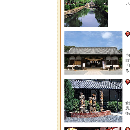
い
市
鎮
「
る
倉
房
後