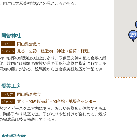
。両岸に大原美術館などの見どころがある。
阿智神社
岡山県倉敷市
エリア
見る－史跡・建造物－神社（稲荷・権現）
ジャンル
内中心部の鶴形山の山上にあり、宗像三女神を祀る倉敷の総
守。境内には鶴亀の磐境や県の天然記念物に指定されている
阿知の藤」がある。絵馬殿からは倉敷美観地区が一望でき
。
愛美工房
岡山県倉敷市
エリア
買う－物産販売所－物産館・地場産センター
ジャンル
敷アイビースクエア内にある、陶芸や藍染めが体験できる工
。陶芸手作り教室では、手びねりや絵付けが楽しめる。焼成
の完成品は後日発送してくれる。
倉紡記念館