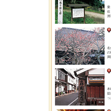
乗
佐
洲
名
の
満
本
提
っ