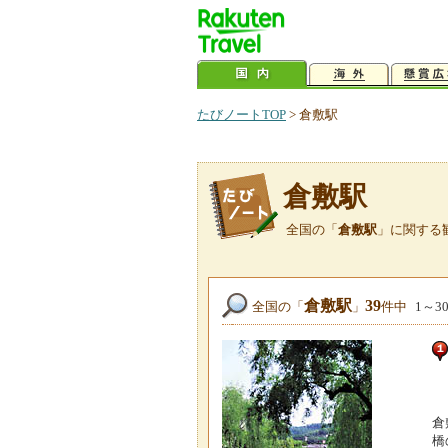
たびノートTOP
>
倉敷駅
倉敷駅
全国の「
倉敷駅
」に関する
倉敷駅
39
全国の「
」
件中
1～3
倉
橋