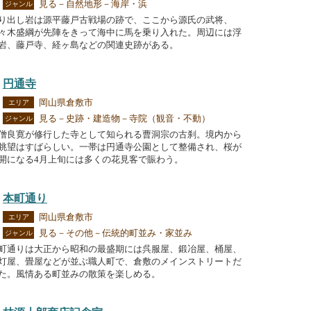
見る－自然地形－海岸・浜
ジャンル
り出し岩は源平藤戸古戦場の跡で、ここから源氏の武将、
々木盛綱が先陣をきって海中に馬を乗り入れた。周辺には浮
岩、藤戸寺、経ヶ島などの関連史跡がある。
円通寺
岡山県倉敷市
エリア
見る－史跡・建造物－寺院（観音・不動）
ジャンル
僧良寛が修行した寺として知られる曹洞宗の古刹。境内から
眺望はすばらしい。一帯は円通寺公園として整備され、桜が
開になる4月上旬には多くの花見客で賑わう。
本町通り
岡山県倉敷市
エリア
見る－その他－伝統的町並み・家並み
ジャンル
町通りは大正から昭和の最盛期には呉服屋、鍛冶屋、桶屋、
灯屋、畳屋などが並ぶ職人町で、倉敷のメインストリートだ
た。風情ある町並みの散策を楽しめる。