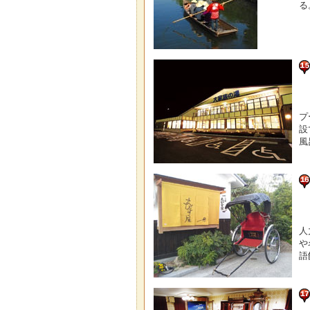
る
プ
設
風
人
や
語