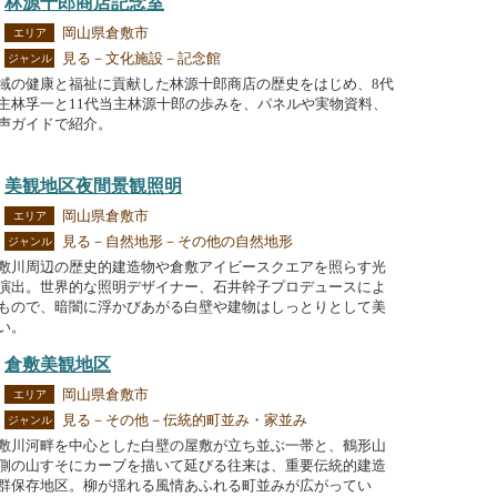
林源十郎商店記念室
岡山県倉敷市
エリア
見る－文化施設－記念館
ジャンル
域の健康と福祉に貢献した林源十郎商店の歴史をはじめ、8代
主林孚一と11代当主林源十郎の歩みを、パネルや実物資料、
声ガイドで紹介。
美観地区夜間景観照明
岡山県倉敷市
エリア
見る－自然地形－その他の自然地形
ジャンル
敷川周辺の歴史的建造物や倉敷アイビースクエアを照らす光
演出。世界的な照明デザイナー、石井幹子プロデュースによ
もので、暗闇に浮かびあがる白壁や建物はしっとりとして美
い。
倉敷美観地区
岡山県倉敷市
エリア
見る－その他－伝統的町並み・家並み
ジャンル
敷川河畔を中心とした白壁の屋敷が立ち並ぶ一帯と、鶴形山
側の山すそにカーブを描いて延びる往来は、重要伝統的建造
群保存地区。柳が揺れる風情あふれる町並みが広がってい