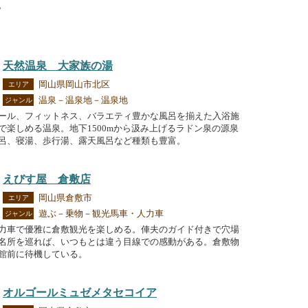
。
天然温泉 大家族の湯
岡山県岡山市北区
エリア
温泉－温泉地－温泉地
ジャンル
ール、フィットネス、バラエティ豊かな風呂を揃えた入浴施
で楽しめる温泉。地下1500mから汲み上げるラドン泉の源泉
呂、寝湯、歩行湯、露天風呂など種類も豊富。
えびす屋 倉敷店
岡山県倉敷市
エリア
遊ぶ－乗物－観光馬車・人力車
ジャンル
力車で優雅に倉敷観光を楽しめる。俥夫のガイド付きで穴場
名所を巡れば、いつもとは違う目線での感動がある。倉敷物
館前に待機している。
オルゴールミュゼメタセコイア