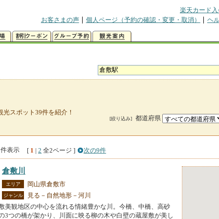
楽天カード入
お客さまの声
個人ページ（予約の確認・変更・取消）
ヘ
観光スポット39件を紹介！
都道府県
[絞り込み]
0件表示
[
1
|
2
全2ページ
]
次の9件
倉敷川
岡山県倉敷市
エリア
見る－自然地形－河川
ジャンル
敷美観地区の中心を流れる情緒豊かな川。今橋、中橋、高砂
の3つの橋が架かり、川面に映る柳の木や白壁の蔵屋敷が美し