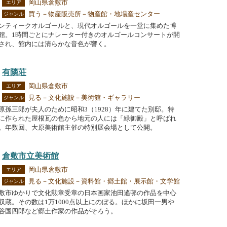
岡山県倉敷市
エリア
買う－物産販売所－物産館・地場産センター
ジャンル
ンティークオルゴールと、現代オルゴールを一堂に集めた博
館。1時間ごとにナレーター付きのオルゴールコンサートが開
され、館内には清らかな音色が響く。
有隣荘
岡山県倉敷市
エリア
見る－文化施設－美術館・ギャラリー
ジャンル
原孫三郎が夫人のために昭和3（1928）年に建てた別邸。特
に作られた屋根瓦の色から地元の人には「緑御殿」と呼ばれ
。年数回、大原美術館主催の特別展会場として公開。
倉敷市立美術館
岡山県倉敷市
エリア
見る－文化施設－資料館・郷土館・展示館・文学館
ジャンル
敷市ゆかりで文化勲章受章の日本画家池田遙邨の作品を中心
収蔵。その数は1万1000点以上にのぼる。ほかに坂田一男や
谷国四郎など郷土作家の作品がそろう。