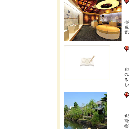
地
当
音
倉
の
る
し
倉
南
物