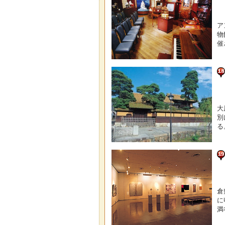
ア
物
催
大
別
る
倉
に
満