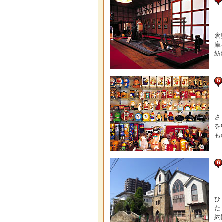
倉
庫
紡
さ
を
も
ひ
た
約