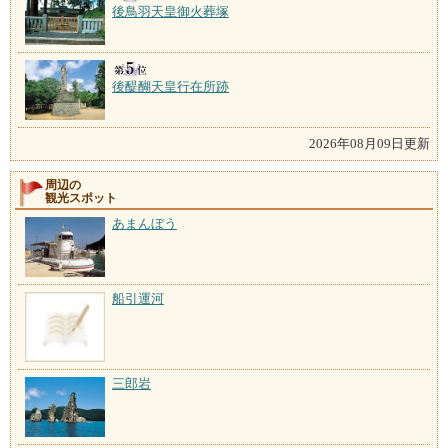
後鳥羽天皇御火葬塚
後醍醐天皇行在所跡
2026年08月09日更新
周辺の
観光スポット
あまんぼう
船引運河
三郎岩