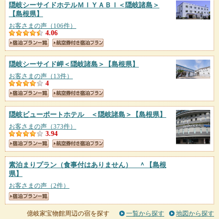
隠岐シーサイドホテルＭＩＹＡＢＩ＜隠岐諸島＞
【島根県】
お客さまの声（106件）
4.06
隠岐シーサイド岬＜隠岐諸島＞
【島根県】
お客さまの声（13件）
4
隠岐ビューポートホテル ＜隠岐諸島＞
【島根県】
お客さまの声（373件）
3.94
素泊まりプラン（食事付はありません） ＾
【島根
県】
お客さまの声（2件）
億岐家宝物館周辺の宿を探す
一覧から探す
地図から探す