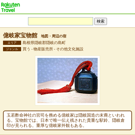
億岐家宝物館
地図・周辺の宿
島根県隠岐郡隠岐の島町
エリア
買う - 物産販売所 - その他文化施設
ジャンル
玉若酢命神社の宮司を務める億岐家は隠岐国造の末裔といわれ
る。宝物館では、日本で唯一伝え残された貴重な駅鈴、隠岐倉
印が見られる。重厚な億岐家外観もある。