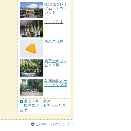
御殿場プレミ
アム・アウト
レット
ここずらよ
あれこれ屋
表富士キャン
ピング場
朝霧高原オー
トキャンプ場
富士・富士宮の
観光スポットをもっと見
る
このページのトップへ