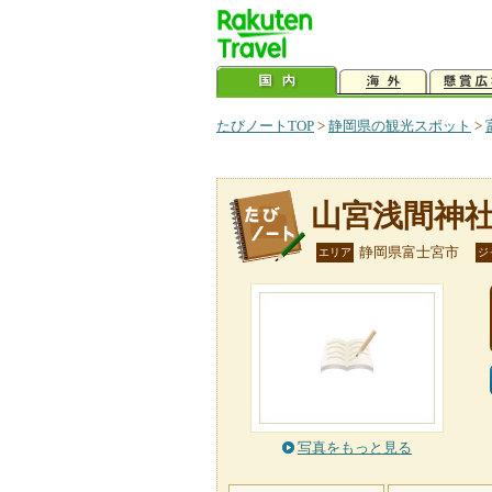
たびノートTOP
>
静岡県の観光スポット
>
山宮浅間神
静岡県富士宮市
エリア
ジ
写真をもっと見る