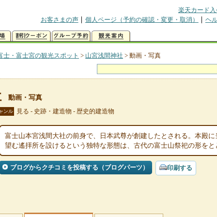
楽天カード入
お客さまの声
個人ページ（予約の確認・変更・取消）
ヘ
富士・富士宮の観光スポット
>
山宮浅間神社
>
動画・写真
社
動画・写真
見る - 史跡・建造物 - 歴史的建造物
ャンル
富士山本宮浅間大社の前身で、日本武尊が創建したとされる。本殿に
望む遙拝所を設けるという独特な形態は、古代の富士山祭祀の形をと
ブログからクチコミを投稿する（ブログパーツ）
印刷する