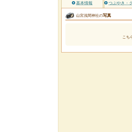
基本情報
つぶやき・
写真
山宮浅間神社の
こち