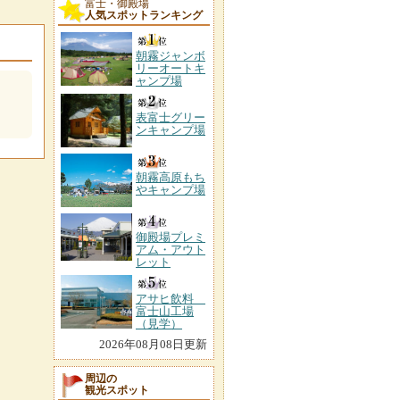
富士・御殿場
人気スポットランキング
朝霧ジャンボ
リーオートキ
ャンプ場
表富士グリー
ンキャンプ場
朝霧高原もち
やキャンプ場
御殿場プレミ
アム・アウト
レット
アサヒ飲料
富士山工場
（見学）
2026年08月08日更新
周辺の
観光スポット