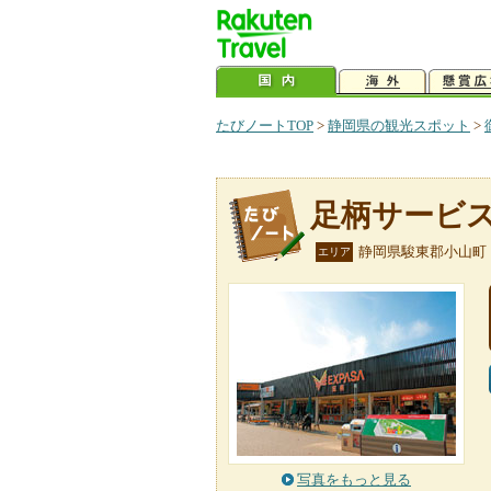
たびノートTOP
>
静岡県の観光スポット
>
足柄サービ
静岡県駿東郡小山町
エリア
写真をもっと見る