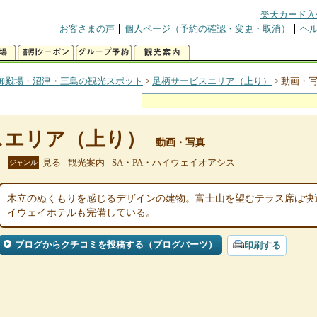
楽天カード入
お客さまの声
個人ページ（予約の確認・変更・取消）
ヘ
御殿場・沼津・三島の観光スポット
>
足柄サービスエリア（上り）
>
動画・
スエリア（上り）
動画・写真
見る - 観光案内 - SA・PA・ハイウェイオアシス
ジャンル
木立のぬくもりを感じるデザインの建物。富士山を望むテラス席は快
イウェイホテルも完備している。
ブログからクチコミを投稿する（ブログパーツ）
印刷する