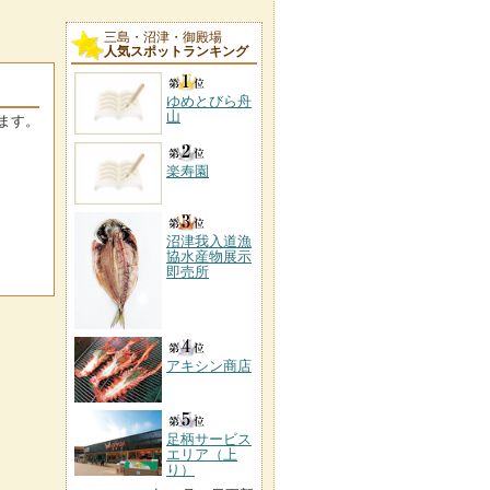
三島・沼津・御殿場
人気スポットランキング
ゆめとびら舟
山
ます。
楽寿園
沼津我入道漁
協水産物展示
即売所
アキシン商店
足柄サービス
エリア（上
り）