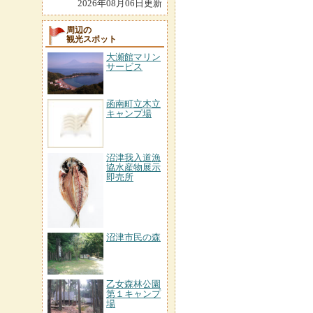
2026年08月06日更新
周辺の
観光スポット
大瀬館マリン
サービス
函南町立木立
キャンプ場
沼津我入道漁
協水産物展示
即売所
沼津市民の森
乙女森林公園
第１キャンプ
場