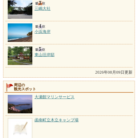
三嶋大社
小浜海岸
東山旧岸邸
2026年08月09日更新
周辺の
観光スポット
大瀬館マリンサービス
函南町立木立キャンプ場