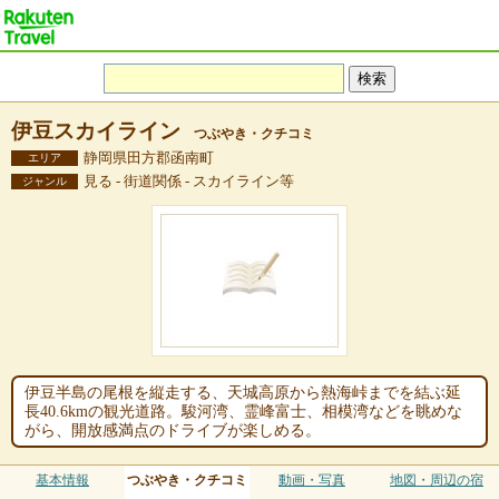
伊豆スカイライン
つぶやき・クチコミ
静岡県田方郡函南町
エリア
見る - 街道関係 - スカイライン等
ジャンル
伊豆半島の尾根を縦走する、天城高原から熱海峠までを結ぶ延
長40.6kmの観光道路。駿河湾、霊峰富士、相模湾などを眺めな
がら、開放感満点のドライブが楽しめる。
基本情報
つぶやき・クチコミ
動画・写真
地図・周辺の宿